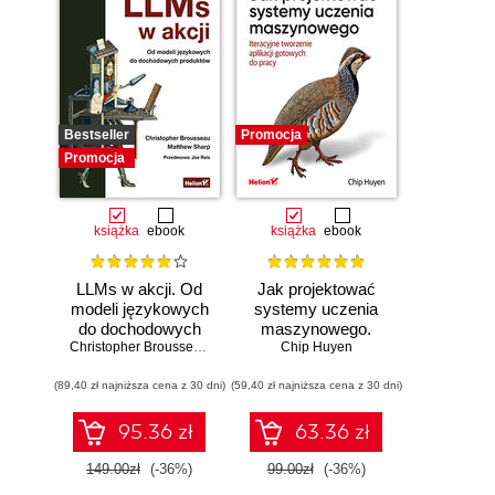
Bestseller
Promocja
Promocja
książka
ebook
książka
ebook
LLMs w akcji. Od
Jak projektować
modeli językowych
systemy uczenia
do dochodowych
maszynowego.
produktów
Christopher Brousseau
,
Matt Sharp
Chip Huyen
Iteracyjne
tworzenie aplikacji
(89,40 zł najniższa cena z 30 dni)
(59,40 zł najniższa cena z 30 dni)
gotowych do pracy
95.36 zł
63.36 zł
149.00zł
(-36%)
99.00zł
(-36%)