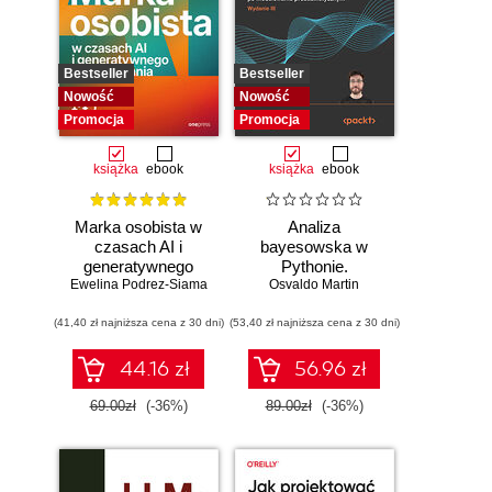
Bestseller
Bestseller
Nowość
Nowość
Promocja
Promocja
książka
ebook
książka
ebook
Marka osobista w
Analiza
czasach AI i
bayesowska w
generatywnego
Pythonie.
Ewelina Podrez-Siama
wyszukiwania
Osvaldo Martin
Praktyczny
przewodnik po
(41,40 zł najniższa cena z 30 dni)
(53,40 zł najniższa cena z 30 dni)
modelowaniu
probabilistycznym.
Wydanie III
44.16 zł
56.96 zł
69.00zł
(-36%)
89.00zł
(-36%)