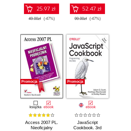
25.97 zł
52.47 zł
49.00zł
(-47%)
99.00zł
(-47%)
Promocja
Promocja
książka
ebook
ebook
Access 2007 PL.
JavaScript
Nieoficjalny
Cookbook. 3rd