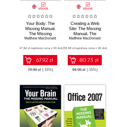
ebook
ebook
Your Body: The
Creating a Web
Missing Manual.
Site: The Missing
The Missing
Manual. The
Matthew MacDonald
Manual
Matthew MacDonald
Missing Manual.
2nd Edition
(47,94 zł najniższa cena z 30 dni)
(56,99 zł najniższa cena z 30 dni)
67.92 zł
80.73 zł
79.90 zł
(-15%)
94.99 zł
(-15%)