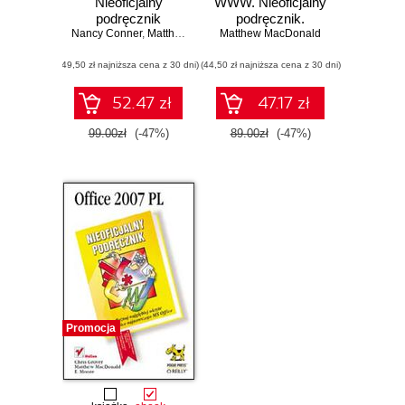
Nieoficjalny
WWW. Nieoficjalny
podręcznik
podręcznik.
Nancy Conner
,
Matthew MacDonald
Matthew MacDonald
Wydanie II
(49,50 zł najniższa cena z 30 dni)
(44,50 zł najniższa cena z 30 dni)
52.47 zł
47.17 zł
99.00zł
(-47%)
89.00zł
(-47%)
Promocja