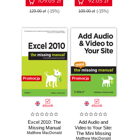
109.65 zł
92.65 zł
129.00 zł
(-15%)
109.00 zł
(-15%)
Promocja
Promocja
ebook
ebook
Excel 2010: The
Add Audio and
Missing Manual
Video to Your Site:
Matthew MacDonald
The Mini Missing
Matthew MacDonald
Manual