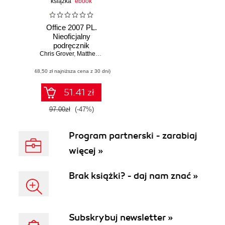
książka
ebook
Office 2007 PL.
Nieoficjalny
podręcznik
Chris Grover
,
Matthew MacDonald
,
E. Moore
(48,50 zł najniższa cena z 30 dni)
51.41 zł
97.00zł
(-47%)
Program partnerski - zarabiaj
więcej »
Brak książki? - daj nam znać »
Subskrybuj newsletter »