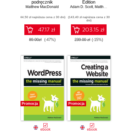
podręcznik
Edition
Matthew MacDonald
Adam D. Scott
,
Matthew MacDonald
,
S
(44,50 zł najniższa cena z 30 dni)
(143,40 zł najniższa cena z 30
dni)
47.17 zł
203.15 zł
89.00zł
(-47%)
239.00 zł
(-15%)
Promocja
Promocja
ebook
ebook