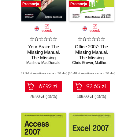
Promocja
Promocja
ebook
ebook
Your Brain: The
Office 2007: The
Missing Manual.
Missing Manual.
The Missing
The Missing
Matthew MacDonald
Manual
Chris Grover
Manual
,
Matthew MacDonald
,
E. 
(47,94 zł najniższa cena z 30 dni)
(65,40 zł najniższa cena z 30 dni)
67.92 zł
92.65 zł
79.90 zł
(-15%)
109.00 zł
(-15%)