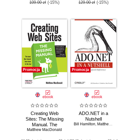
109.00 zł
(-15%)
129.00 zł
(-15%)
Promocja
Promocja
ebook
ebook
Creating Web
ADO.NET in a
Sites: The Missing
Nutshell
Manual. The
Bill Hamilton
,
Matthew MacDonald
Matthew MacDonald
Missing Manual