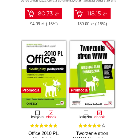
(56,99 zł najniższa cena z 30 dni)
(83,40 zł najniższa cena z 30 dni)
80.73 zł
118.15 zł
94.99 zł
(-15%)
139.00 zł
(-15%)
Promocja
Promocja
książka
ebook
książka
ebook
Office 2010 PL.
Tworzenie stron