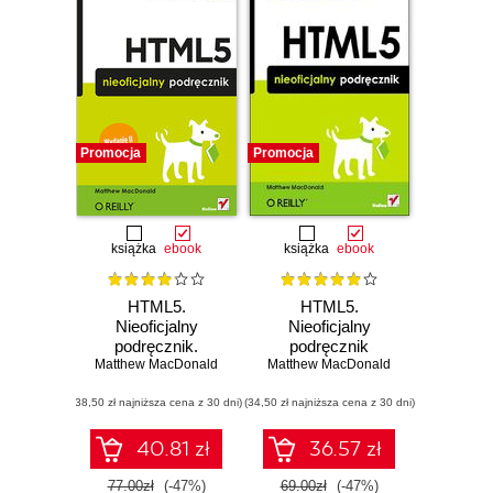
Promocja
Promocja
książka
ebook
książka
ebook
HTML5.
HTML5.
Nieoficjalny
Nieoficjalny
podręcznik.
podręcznik
Matthew MacDonald
Wydanie II
Matthew MacDonald
(38,50 zł najniższa cena z 30 dni)
(34,50 zł najniższa cena z 30 dni)
40.81 zł
36.57 zł
77.00zł
(-47%)
69.00zł
(-47%)