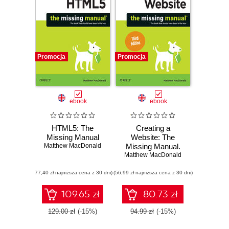
Promocja
Promocja
ebook
ebook
HTML5: The
Creating a
Missing Manual
Website: The
Matthew MacDonald
Missing Manual.
Matthew MacDonald
3rd Edition
(77,40 zł najniższa cena z 30 dni)
(56,99 zł najniższa cena z 30 dni)
109.65 zł
80.73 zł
129.00 zł
(-15%)
94.99 zł
(-15%)