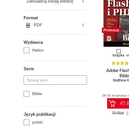
Zaktualizuj swoją wiedzę
1
Format
PDF
1
Promocja
Wydawca
Helion
książka
e
Serie
Adobe Flash
Bibli
Matthew K
Biblia
(39,50 zł najniższa 
41.8
79.00zł
(
Język publikacji
polski