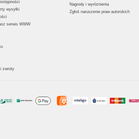
dostępności
Nagrody i wyróżnienia
zty wysyłki
Zgłoś naruszenie praw autorskich
ości
nasz serwis WWW
su
i zwroty