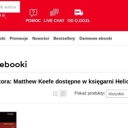
 zł
POMOC
LIVE CHAT
OD O,OOZŁ
oki
Promocje
Nowości
Bestsellery
Darmowe ebooki
 ebooki
tora: Matthew Keefe dostępne w księgarni Heli
Pokaż produkty:
Wszystkie