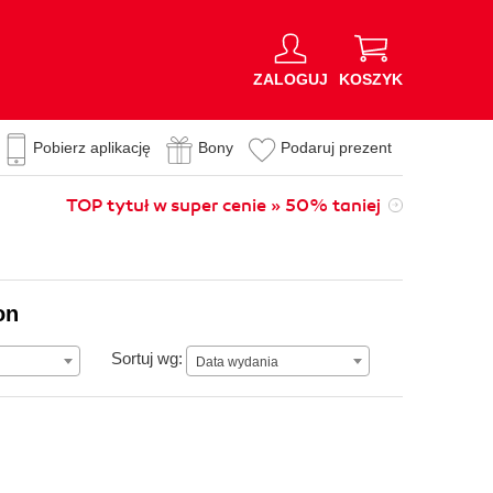
ZALOGUJ
KOSZYK
Pobierz aplikację
Bony
Podaruj prezent
TOP tytuł w super cenie » 50% taniej
on
Data wydania
Sortuj wg:
Data wydania