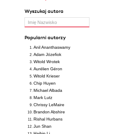
Wyszukaj autora
Popularni autorzy
Anil Ananthaswamy
Adam Józefiok
Witold Wrotek
Aurélien Géron
Witold Krieser
Chip Huyen
Michael Albada
Mark Lutz
Chrissy LeMaire
Brandon Abshire
Rishal Hurbans
Jun Shan
Haibin Li