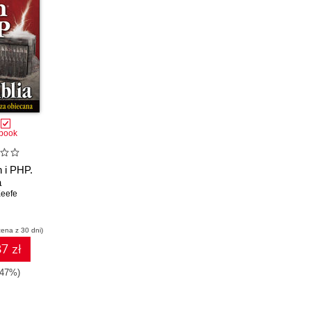
book
 i PHP.
a
eefe
cena z 30 dni)
7 zł
-47%)