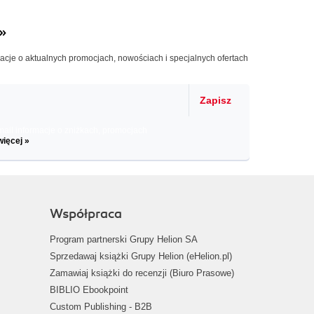
»
macje o aktualnych promocjach, nowościach i specjalnych ofertach
Zapisz
il informacje o zniżkach, promocjach
więcej »
Współpraca
Program partnerski Grupy Helion SA
Sprzedawaj książki Grupy Helion (eHelion.pl)
Zamawiaj książki do recenzji (Biuro Prasowe)
BIBLIO Ebookpoint
Custom Publishing - B2B