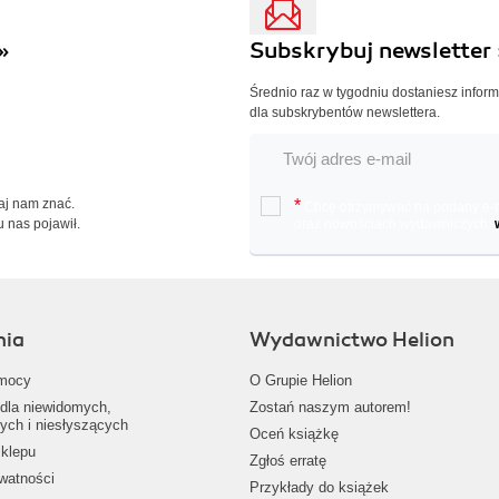
»
Subskrybuj newsletter 
Średnio raz w tygodniu dostaniesz infor
dla subskrybentów newslettera.
Daj nam znać.
*
Chcę otrzymywać na podany e-ma
u nas pojawił.
oraz nowościach wydawniczych.
nia
Wydawnictwo Helion
mocy
O Grupie Helion
dla niewidomych,
Zostań naszym autorem!
ych i niesłyszących
Oceń książkę
klepu
Zgłoś erratę
ywatności
Przykłady do książek