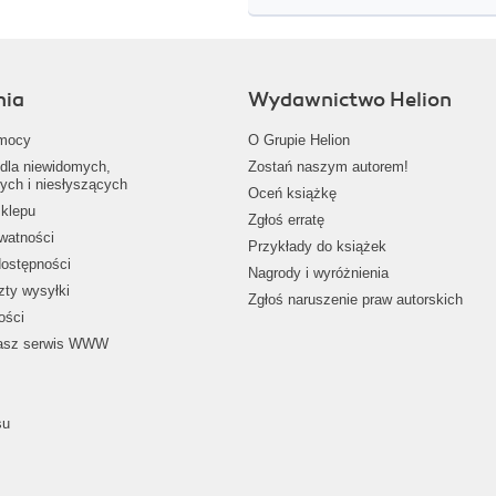
nia
Wydawnictwo Helion
mocy
O Grupie Helion
dla niewidomych,
Zostań naszym autorem!
ych i niesłyszących
Oceń książkę
klepu
Zgłoś erratę
ywatności
Przykłady do książek
dostępności
Nagrody i wyróżnienia
zty wysyłki
Zgłoś naruszenie praw autorskich
ości
nasz serwis WWW
su