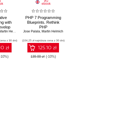
ok
ebook
tive
PHP 7 Programming
g with
Blueprints. Rethink
evelop
PHP
e-based
artin Helmich
Jose Palala
,
Martin Helmich
ance web
 cena z 30 dni)
loud with
(104,25 zł najniższa cena z 30 dni)
10 zł
125.10 zł
(-10%)
139.00 zł
(-10%)