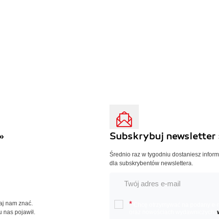
»
Subskrybuj newsletter 
Średnio raz w tygodniu dostaniesz infor
dla subskrybentów newslettera.
Daj nam znać.
*
Chcę otrzymywać na podany e-ma
u nas pojawił.
oraz nowościach wydawniczych.