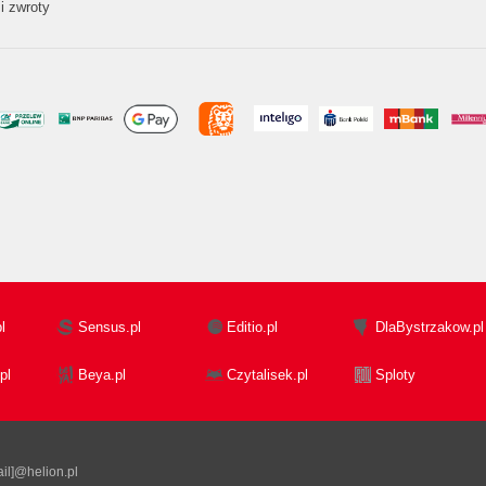
i zwroty
l
Sensus.pl
Editio.pl
DlaBystrzakow.pl
pl
Beya.pl
Czytalisek.pl
Sploty
il]@helion.pl