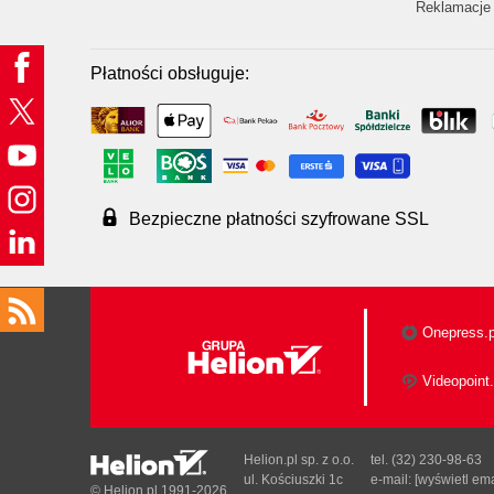
Reklamacje 
Płatności obsługuje:
Bezpieczne płatności szyfrowane SSL
Onepress.p
Videopoint.
Helion.pl sp. z o.o.
tel. (32) 230-98-63
ul. Kościuszki 1c
e-mail:
[wyświetl ema
© Helion.pl 1991-2026