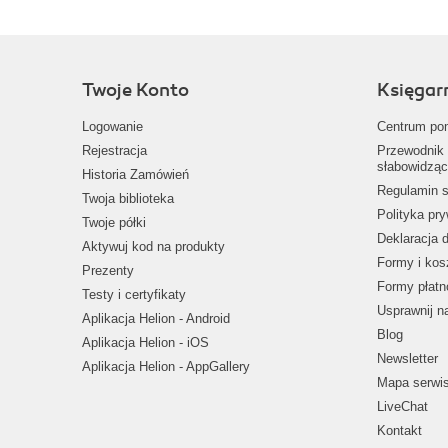
Twoje Konto
Księgar
Logowanie
Centrum po
Rejestracja
Przewodnik 
słabowidząc
Historia Zamówień
Regulamin s
Twoja biblioteka
Polityka pr
Twoje półki
Deklaracja 
Aktywuj kod na produkty
Formy i kos
Prezenty
Formy płatn
Testy i certyfikaty
Usprawnij 
Aplikacja Helion - Android
Blog
Aplikacja Helion - iOS
Newsletter
Aplikacja Helion - AppGallery
Mapa serwi
LiveChat
Kontakt