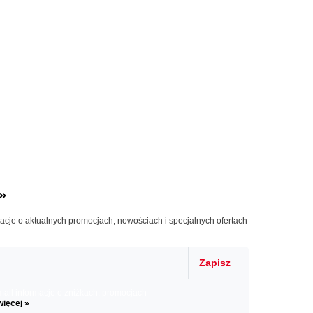
»
macje o aktualnych promocjach, nowościach i specjalnych ofertach
Zapisz
il informacje o zniżkach, promocjach
więcej »