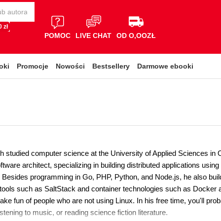
 zł
POMOC
LIVE CHAT
OD O,OOZŁ
oki
Promocje
Nowości
Bestsellery
Darmowe ebooki
h studied computer science at the University of Applied Sciences i
tware architect, specializing in building distributed applications usi
. Besides programming in Go, PHP, Python, and Node.js, he also build
ols such as SaltStack and container technologies such as Docker a
ake fun of people who are not using Linux. In his free time, you'll pr
istening to music, or reading science fiction literature.