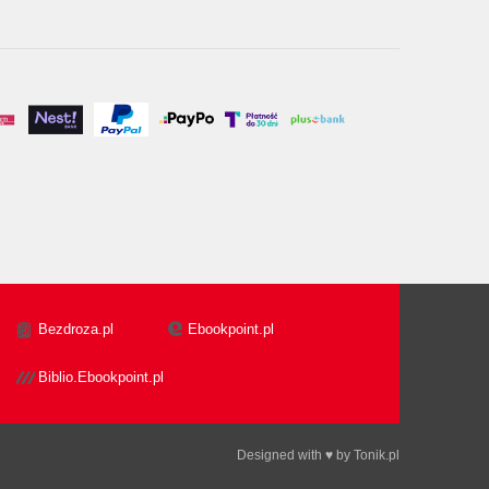
Bezdroza.pl
Ebookpoint.pl
Biblio.Ebookpoint.pl
Designed with ♥ by
Tonik.pl