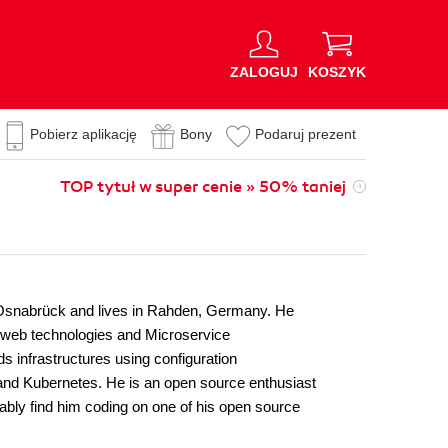
ZALOGUJ
KOSZYK
Pobierz aplikację
Bony
Podaruj prezent
TOP tytuł w super cenie » 50% taniej
n Osnabrück and lives in Rahden, Germany. He
ng web technologies and Microservice
s infrastructures using configuration
nd Kubernetes. He is an open source enthusiast
obably find him coding on one of his open source