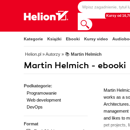
Kursy od 16,70
Kategorie
Książki
Ebooki
Kursy video
Audiobo
Helion.pl
» Autorzy
» 📚
Martin Helmich
Martin Helmich - ebooki
Podkategorie:
Martin Helmic
Programowanie
works as a sof
Web development
Architectures
DevOps
management to
and likes to m
Format
pet projects, l