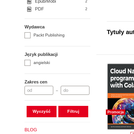
Epub/Mobi
2
PDF
2
Wydawca
Tytuły au
Packt Publishing
Język publikacji
angielski
Zakres cen
–
Wyczyść
Promocja
BLOG