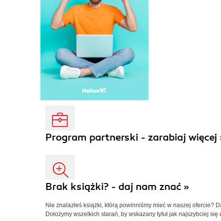
Program partnerski - zarabiaj więcej 
Brak książki? - daj nam znać »
Nie znalazłeś książki, którą powinniśmy mieć w naszej ofercie? 
Dołożymy wszelkich starań, by wskazany tytuł jak najszybciej się 