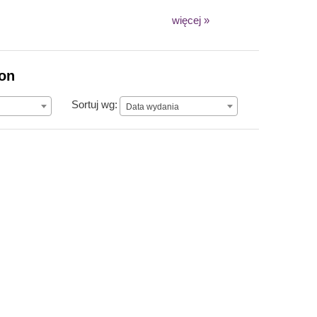
więcej »
ion
Data wydania
Sortuj wg:
Data wydania