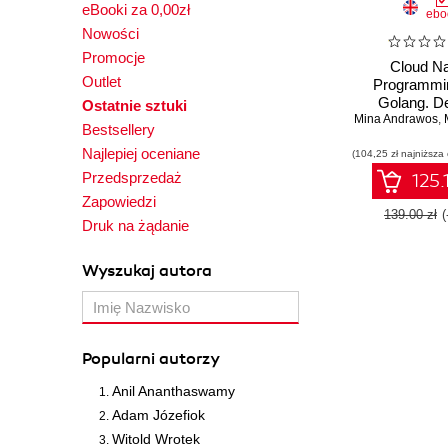
eBooki za 0,00zł
ebo
Nowości
Promocje
Cloud Na
Outlet
Programmin
Golang. D
Ostatnie sztuki
Mina Andrawos
microservic
,
M
Bestsellery
high perform
Najlepiej oceniane
(104,25 zł najniższa
apps for the c
Go
Przedsprzedaż
125.
Zapowiedzi
139.00 zł
Druk na żądanie
Wyszukaj autora
Popularni autorzy
Anil Ananthaswamy
Adam Józefiok
Witold Wrotek