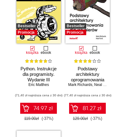
Bestseller
Bestseller
Promocja
Promocja
książka
ebook
książka
ebook
Python. Instrukcje
Podstawy
dla programisty.
architektury
Wydanie III
oprogramowania
Eric Matthes
Mark Richards
dla inżynierów.
,
Neal Ford
Wydanie II
(71,40 zł najniższa cena z 30 dni)
(77,40 zł najniższa cena z 30 dni)
74.97 zł
81.27 zł
119.00zł
(-37%)
129.00zł
(-37%)