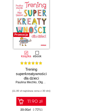
Promocja
książka
ebook
Trening
superkreatywności
dla dzieci
Paulina Mechło
,
Olga Geppert
(11,90 zł najniższa cena z 30 dni)
11.90 zł
39.90zł
(-70%)