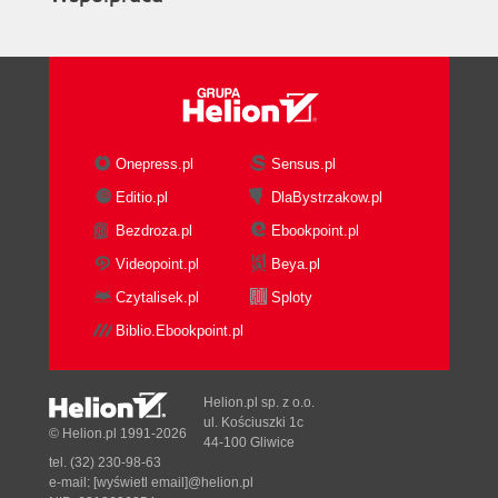
Onepress.pl
Sensus.pl
Editio.pl
DlaBystrzakow.pl
Bezdroza.pl
Ebookpoint.pl
Videopoint.pl
Beya.pl
Czytalisek.pl
Sploty
Biblio.Ebookpoint.pl
Helion.pl sp. z o.o.
ul. Kościuszki 1c
© Helion.pl 1991-2026
44-100 Gliwice
tel. (32) 230-98-63
e-mail:
[wyświetl email]@helion.pl