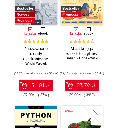
Bestseller
Bestseller
Nowość
Promocja
Promocja
książka
ebook
książka
ebook
Niezawodne
Mała księga
układy
wielkich szyfrów
elektroniczne.
Dominik Robakowski
Witold Wrotek
Podręcznik
konstruktora
(52,20 zł najniższa cena z 30 dni)
(23,40 zł najniższa cena z 30 dni)
54.81 zł
23.79 zł
87.00zł
(-37%)
39.00zł
(-39%)