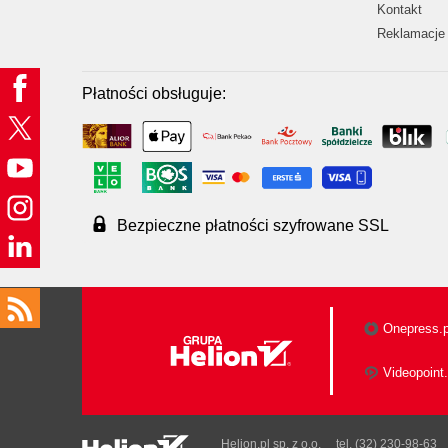
Kontakt
Reklamacje 
Płatności obsługuje:
Bezpieczne płatności szyfrowane SSL
Onepress.p
Videopoint.
Helion.pl sp. z o.o.
tel. (32) 230-98-63