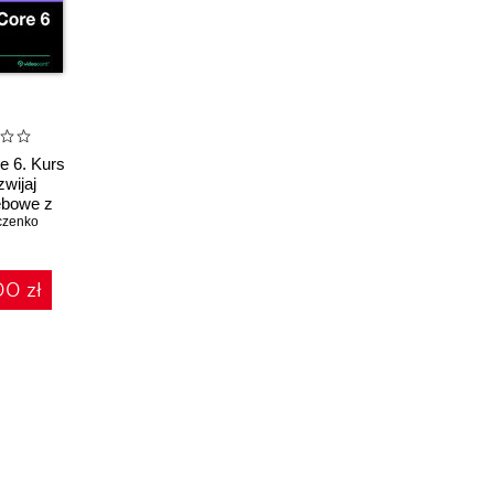
 6. Kurs
zwijaj
ebowe z
work Core
czenko
00 zł