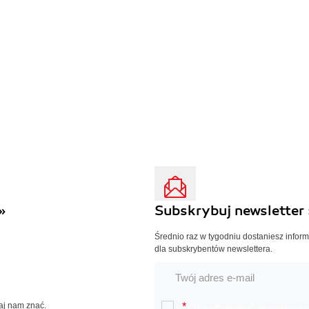
»
Subskrybuj newsletter 
Średnio raz w tygodniu dostaniesz infor
dla subskrybentów newslettera.
Daj nam znać.
*
Chcę otrzymywać na podany e-ma