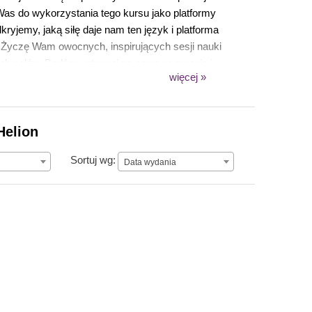
Was do wykorzystania tego kursu jako platformy
kryjemy, jaką siłę daje nam ten język i platforma
 Życzę Wam owocnych, inspirujących sesji nauki
zych celów. Bądźmy otwarci na nowe wyzwania i
więcej »
Helion
Data wydania
Sortuj wg:
Data wydania