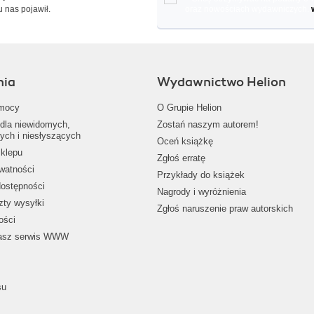
u nas pojawił.
oraz nowościach wydawniczych.
nia
Wydawnictwo Helion
mocy
O Grupie Helion
dla niewidomych,
Zostań naszym autorem!
ych i niesłyszących
Oceń książkę
klepu
Zgłoś erratę
ywatności
Przykłady do książek
dostępności
Nagrody i wyróżnienia
zty wysyłki
Zgłoś naruszenie praw autorskich
ości
nasz serwis WWW
su