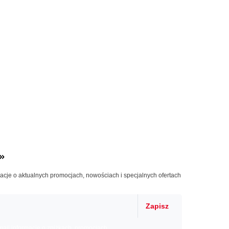
»
macje o aktualnych promocjach, nowościach i specjalnych ofertach
Zapisz
il informacje o zniżkach, promocjach