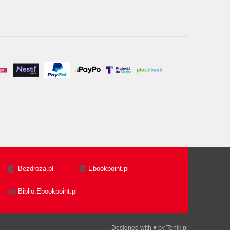
Bezdroza.pl
Ebookpoint.pl
Biblio.Ebookpoint.pl
Designed with ♥ by
Tonik.pl