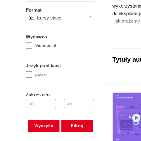
wykorzystanie
Format
do eksploracj
Kursy video
1
i jak możemy 
i niech każdy
gotowi do odk
Wydawca
Videopoint
Tytuły au
Język publikacji
polski
Zakres cen
–
Wyczyść