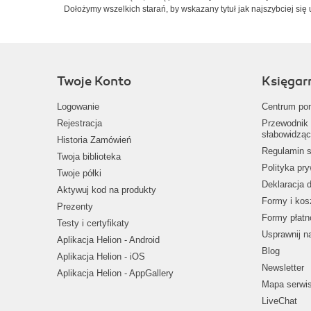
Dołożymy wszelkich starań, by wskazany tytuł jak najszybciej się 
Twoje Konto
Księgar
Logowanie
Centrum po
Rejestracja
Przewodnik 
słabowidząc
Historia Zamówień
Regulamin s
Twoja biblioteka
Polityka pr
Twoje półki
Deklaracja 
Aktywuj kod na produkty
Formy i kos
Prezenty
Formy płatn
Testy i certyfikaty
Usprawnij 
Aplikacja Helion - Android
Blog
Aplikacja Helion - iOS
Newsletter
Aplikacja Helion - AppGallery
Mapa serwi
LiveChat