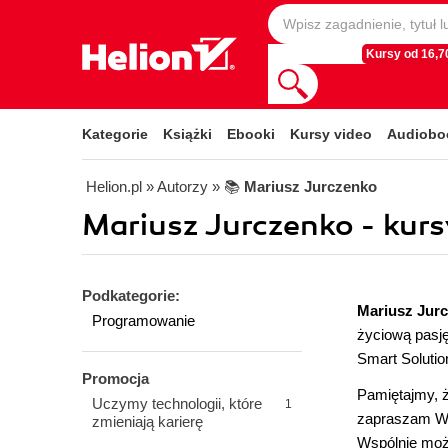
Kursy od 16,70
Kategorie
Książki
Ebooki
Kursy video
Audiobo
Helion.pl
» Autorzy
» 📚
Mariusz Jurczenko
Mariusz Jurczenko - kurs
Podkategorie:
Mariusz Jur
Programowanie
życiową pasję
Smart Solution
Promocja
Pamiętajmy, ż
Uczymy technologii, które
1
zapraszam Was
zmieniają karierę
Wspólnie może