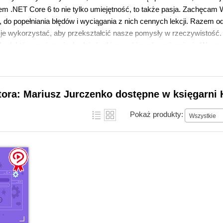
m .NET Core 6 to nie tylko umiejętność, to także pasja. Zachęcam 
i, do popełniania błędów i wyciągania z nich cennych lekcji. Razem od
je wykorzystać, aby przekształcić nasze pomysły w rzeczywistość.
 kod, który napiszecie, będzie krokiem w kierunku osiągnięcia Was
rywania nieznanych obszarów technologii .NET Core.
tora: Mariusz Jurczenko dostępne w księgarni 
Pokaż produkty:
Wszystkie