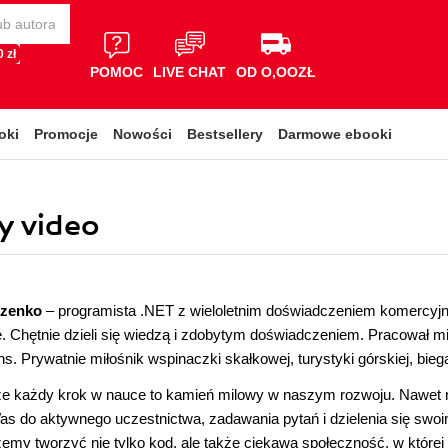
 zł
POMOC
LIVE CHAT
OD O,OOZŁ
oki
Promocje
Nowości
Bestsellery
Darmowe ebooki
y video
czenko
– programista .NET z wieloletnim doświadczeniem komercyjn
. Chętnie dzieli się wiedzą i zdobytym doświadczeniem. Pracował m
s. Prywatnie miłośnik wspinaczki skałkowej, turystyki górskiej, biega
e każdy krok w nauce to kamień milowy w naszym rozwoju. Nawet na
 do aktywnego uczestnictwa, zadawania pytań i dzielenia się swoi
my tworzyć nie tylko kod, ale także ciekawą społeczność, w której 