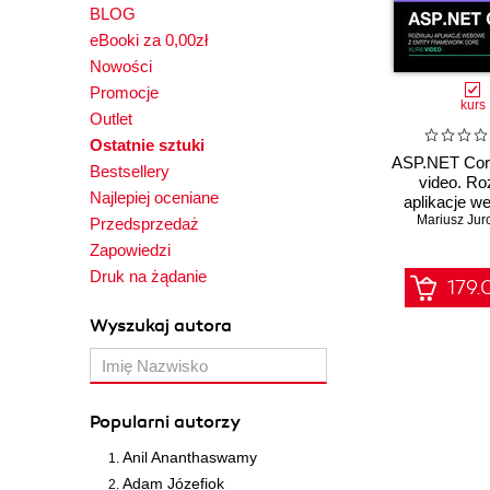
BLOG
eBooki za 0,00zł
Nowości
Promocje
kurs
Outlet
Ostatnie sztuki
ASP.NET Core
Bestsellery
video. Ro
Najlepiej oceniane
aplikacje w
Entity Frame
Mariusz Jur
Przedsprzedaż
Zapowiedzi
Druk na żądanie
179.
Wyszukaj autora
Popularni autorzy
Anil Ananthaswamy
Adam Józefiok