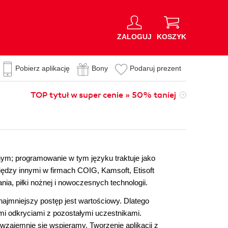
ZALOGUJ
KOSZYK
Pobierz aplikację
Bony
Podaruj prezent
TOP tytuł w super cenie » 50% taniej
ym; programowanie w tym języku traktuje jako
iędzy innymi w firmach COIG, Kamsoft, Etisoft
nia, piłki nożnej i nowoczesnych technologii.
jmniejszy postęp jest wartościowy. Dlatego
mi odkryciami z pozostałymi uczestnikami.
wzajemnie się wspieramy. Tworzenie aplikacji z