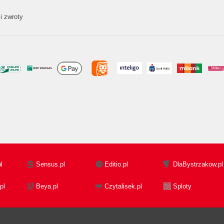
i zwroty
l
Sensus.pl
Editio.pl
DlaBystrzakow.pl
pl
Beya.pl
Czytalisek.pl
Sploty