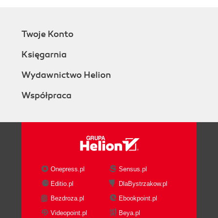
Twoje Konto
Księgarnia
Wydawnictwo Helion
Współpraca
Onepress.pl
Sensus.pl
Editio.pl
DlaBystrzakow.pl
Bezdroza.pl
Ebookpoint.pl
Videopoint.pl
Beya.pl