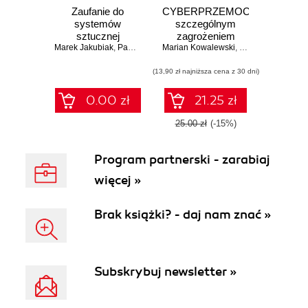
Zaufanie do
CYBERPRZEMOC
systemów
szczególnym
sztucznej
zagrożeniem
Marek Jakubiak
inteligencji
,
Paweł Stacewicz
Marian Kowalewski
społeczeństwa
,
Marek Jakubiak
informacyjnego
(13,90 zł najniższa cena z 30 dni)
0.00 zł
21.25 zł
25.00 zł
(-15%)
Program partnerski - zarabiaj
więcej »
Brak książki? - daj nam znać »
Subskrybuj newsletter »