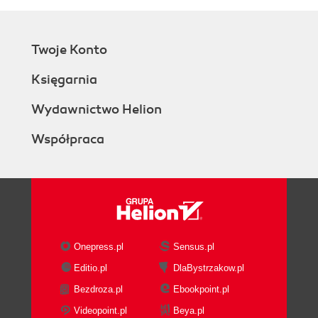
Twoje Konto
Księgarnia
Wydawnictwo Helion
Współpraca
Onepress.pl
Sensus.pl
Editio.pl
DlaBystrzakow.pl
Bezdroza.pl
Ebookpoint.pl
Videopoint.pl
Beya.pl