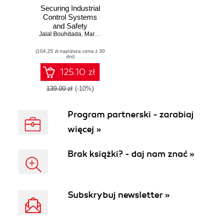
Securing Industrial
Control Systems
and Safety
Jalal Bouhdada
Instrumented
,
Marco Ayala
Systems. A
(104,25 zł najniższa cena z 30
practical guide for
dni)
safeguarding
mission and safety
125.10 zł
critical systems
139.00 zł
(-10%)
Program partnerski - zarabiaj
więcej »
Brak książki? - daj nam znać »
Subskrybuj newsletter »