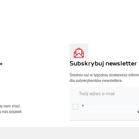
»
Subskrybuj newsletter 
Średnio raz w tygodniu dostaniesz infor
dla subskrybentów newslettera.
Daj nam znać.
*
Chcę otrzymywać na podany e-ma
u nas pojawił.
oraz nowościach wydawniczych.