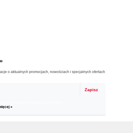
»
macje o aktualnych promocjach, nowościach i specjalnych ofertach
Zapisz
il informacje o zniżkach, promocjach
więcej »