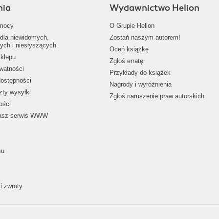
nia
Wydawnictwo Helion
mocy
O Grupie Helion
dla niewidomych,
Zostań naszym autorem!
ych i niesłyszących
Oceń książkę
klepu
Zgłoś erratę
ywatności
Przykłady do książek
dostępności
Nagrody i wyróżnienia
zty wysyłki
Zgłoś naruszenie praw autorskich
ości
nasz serwis WWW
su
i zwroty