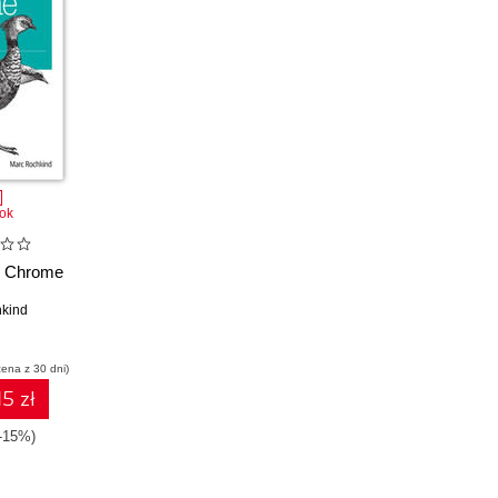
ok
g Chrome
s
kind
cena z 30 dni)
15 zł
(-15%)