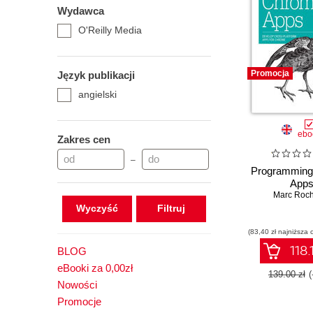
Wydawca
O'Reilly Media
Promocja
Język publikacji
angielski
ebo
Zakres cen
–
Programmin
App
Marc Roch
Wyczyść
(83,40 zł najniższa 
118.
BLOG
eBooki za 0,00zł
139.00 zł
Nowości
Promocje