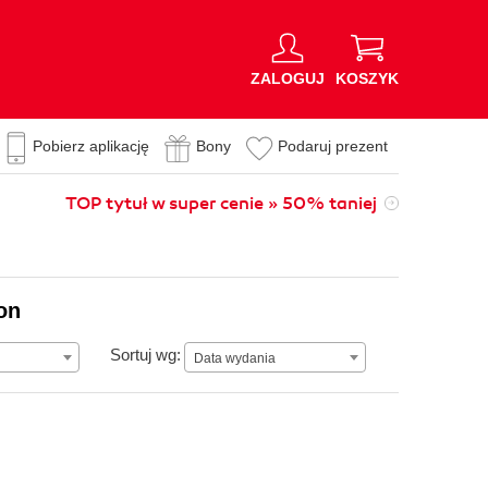
ZALOGUJ
KOSZYK
Pobierz aplikację
Bony
Podaruj prezent
TOP tytuł w super cenie » 50% taniej
on
Data wydania
Sortuj wg:
Data wydania