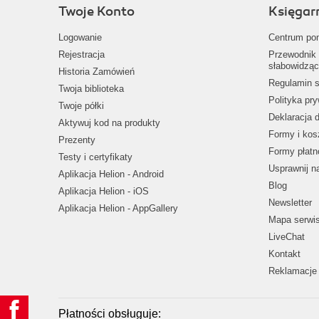
Twoje Konto
Księgar
Logowanie
Centrum po
Rejestracja
Przewodnik 
słabowidząc
Historia Zamówień
Regulamin s
Twoja biblioteka
Polityka pr
Twoje półki
Deklaracja 
Aktywuj kod na produkty
Formy i kos
Prezenty
Formy płatn
Testy i certyfikaty
Usprawnij 
Aplikacja Helion - Android
Blog
Aplikacja Helion - iOS
Newsletter
Aplikacja Helion - AppGallery
Mapa serwi
LiveChat
Kontakt
Reklamacje 
Płatności obsługuje: