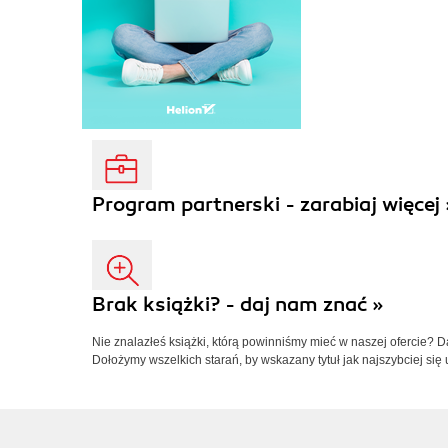
Program partnerski - zarabiaj więcej 
Brak książki? - daj nam znać »
Nie znalazłeś książki, którą powinniśmy mieć w naszej ofercie? 
Dołożymy wszelkich starań, by wskazany tytuł jak najszybciej się 