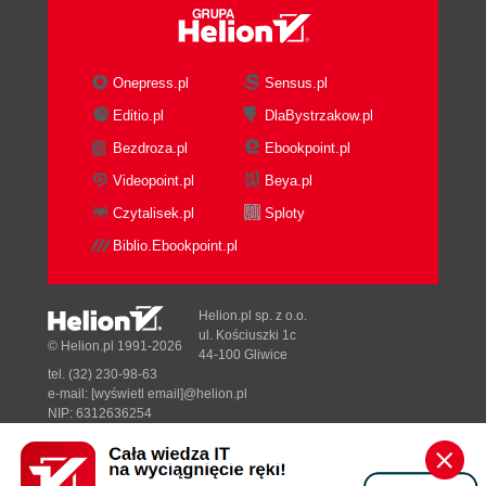
Onepress.pl
Sensus.pl
Editio.pl
DlaBystrzakow.pl
Bezdroza.pl
Ebookpoint.pl
Videopoint.pl
Beya.pl
Czytalisek.pl
Sploty
Biblio.Ebookpoint.pl
Helion.pl sp. z o.o.
ul. Kościuszki 1c
© Helion.pl 1991-2026
44-100 Gliwice
tel. (32) 230-98-63
e-mail:
[wyświetl email]@helion.pl
NIP: 6312636254
Regon: 241989027
Designed with ♥ by
Tonik.pl