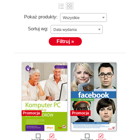
Pokaż produkty:
Wszystkie
Sortuj wg:
Data wydania
Filtruj »
Promocja
Promocja