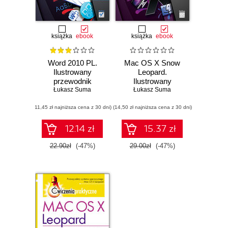
książka
ebook
książka
ebook
Word 2010 PL.
Mac OS X Snow
Ilustrowany
Leopard.
przewodnik
Ilustrowany
Łukasz Suma
przewodnik
Łukasz Suma
(11,45 zł najniższa cena z 30 dni)
(14,50 zł najniższa cena z 30 dni)
12.14 zł
15.37 zł
22.90zł
(-47%)
29.00zł
(-47%)