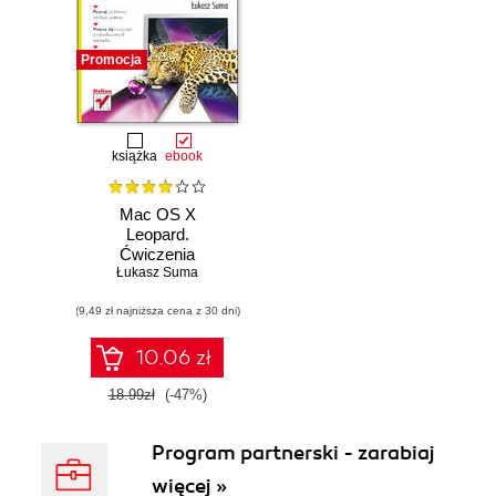
Promocja
książka
ebook
Mac OS X
Leopard.
Ćwiczenia
Łukasz Suma
praktyczne
(9,49 zł najniższa cena z 30 dni)
10.06 zł
18.99zł
(-47%)
Program partnerski - zarabiaj
więcej »