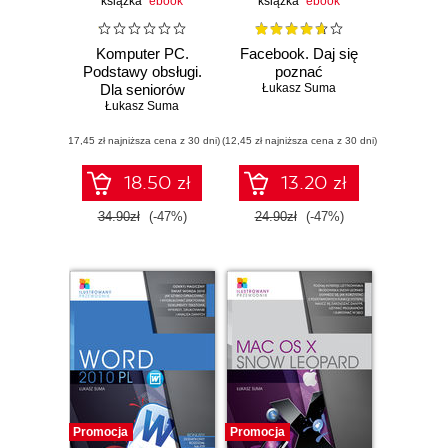
książka
ebook
książka
ebook
Komputer PC.
Facebook. Daj się
Podstawy obsługi.
poznać
Dla seniorów
Łukasz Suma
Łukasz Suma
(17,45 zł najniższa cena z 30 dni)
(12,45 zł najniższa cena z 30 dni)
18.50 zł
13.20 zł
34.90zł
(-47%)
24.90zł
(-47%)
Promocja
Promocja