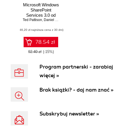
Microsoft Windows
SharePoint
Services 3.0 od
Ted Pattison
środka
,
Daniel Larson
(46,20 zł najniższa cena z 30 dni)
78.54 zł
92.40 zł
(-15%)
Program partnerski - zarabiaj
więcej »
Brak książki? - daj nam znać »
Subskrybuj newsletter »