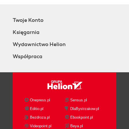
Twoje Konto
Księgarnia
Wydawnictwo Helion
Współpraca
Onepress.pl
Sensus.pl
Editio.pl
DlaBystrzakow.pl
Bezdroza.pl
Ebookpoint.pl
Videopoint.pl
Beya.pl