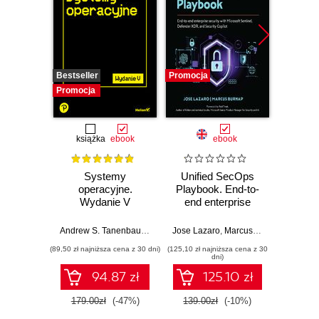
Bestseller
Promocja
Promocj
Promocja
książka
ebook
ebook
Systemy
Unified SecOps
Maste
operacyjne.
Playbook. End-to-
on 
Wydanie V
end enterprise
Ad
security with
conta
Microsoft Sentinel,
tech
Andrew S. Tanenbaum
,
Herbert Bos
Jose Lazaro
,
Marcus Burnap
,
Rod Tre
Micha
Defender XDR,
enter
(89,50 zł najniższa cena z 30 dni)
(125,10 zł najniższa cena z 30
(125,10 zł 
and Security
W
dni)
Copilot
envi
94.87 zł
125.10 zł
179.00zł
(-47%)
139.00zł
(-10%)
139.0