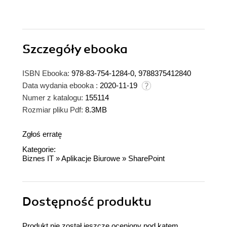
Szczegóły
ebooka
ISBN Ebooka:
978-83-754-1284-0, 9788375412840
Data wydania ebooka :
2020-11-19
Numer z katalogu:
155114
Rozmiar pliku Pdf:
8.3MB
Zgłoś erratę
Kategorie:
Biznes IT
»
Aplikacje Biurowe
»
SharePoint
Dostępność produktu
Produkt nie został jeszcze oceniony pod kątem