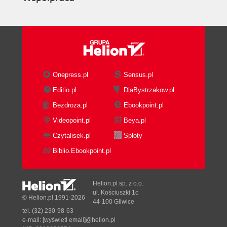
Onepress.pl
Sensus.pl
Editio.pl
DlaBystrzakow.pl
Bezdroza.pl
Ebookpoint.pl
Videopoint.pl
Beya.pl
Czytalisek.pl
Sploty
Biblio.Ebookpoint.pl
Helion.pl sp. z o.o.
ul. Kościuszki 1c
© Helion.pl 1991-2026
44-100 Gliwice
tel. (32) 230-98-63
e-mail:
[wyświetl email]@helion.pl