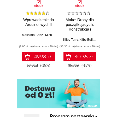
ebook
ebook
Wprowadzenie do
Make: Drony dla
Ostra
Arduino, wyd. II
początkujących.
kuli
Konstrukcja i
Ubera 
dostosowanie
na
Massimo Banzi
,
Michael Shiloh
własnego
Kilby Terry
,
Kilby Belinda
Adam
quadcoptera
(9,90 zł najniższa cena z 30 dni)
(30,35 zł najniższa cena z 30 dni)
(9,90 zł najn
49.98 zł
30.35 zł
58.80zł
(-15%)
35.70zł
(-15%)
37.8
Program partnerski -