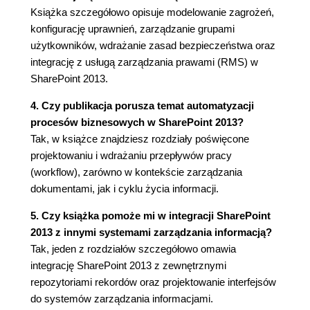
Książka szczegółowo opisuje modelowanie zagrożeń,
życia informacji (76)
konfigurację uprawnień, zarządzanie grupami
Podsumowanie (79)
użytkowników, wdrażanie zasad bezpieczeństwa oraz
Rozdział 4. Projektowanie architektury informacji
integrację z usługą zarządzania prawami (RMS) w
(81)
SharePoint 2013.
Architektura informacyjna (81)
4. Czy publikacja porusza temat automatyzacji
Analiza architektury informacyjnej (83)
procesów biznesowych w SharePoint 2013?
Tworzenie słownika danych (84)
Tak, w książce znajdziesz rozdziały poświęcone
Wykorzystanie sortowania kart do
projektowaniu i wdrażaniu przepływów pracy
organizowania informacji (85)
(workflow), zarówno w kontekście zarządzania
Budowanie architektury informacyjnej (86)
dokumentami, jak i cyklu życia informacji.
Implementacja projektu taksonomii
przedsiębiorstwa (89)
5. Czy książka pomoże mi w integracji SharePoint
Projektowanie struktury witryny (91)
2013 z innymi systemami zarządzania informacją?
Projektowanie elementów nawigacji (94)
Tak, jeden z rozdziałów szczegółowo omawia
Podsumowanie (96)
integrację SharePoint 2013 z zewnętrznymi
repozytoriami rekordów oraz projektowanie interfejsów
CZĘŚĆ II ZARZĄDZANIE INFORMACJAMI
do systemów zarządzania informacjami.
TYMCZASOWYMI (97)