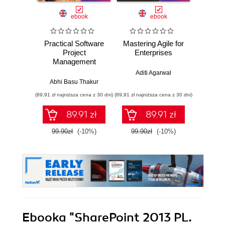
ebook
ebook
Practical Software
Mastering Agile for
Ma
Project
Enterprises
Micros
Management
ShareP
A com
Aditi Agarwal
to 
Abhi Basu Thakur
Rod
orga
(89,91 zł najniższa cena z 30 dni)
(89,91 zł najniższa cena z 30 dni)
(76,49 zł naj
effic
Micro
89.91 zł
89.91 zł
real-wo
99.90zł
(-10%)
99.90zł
(-10%)
84.9
Ebooka
"SharePoint 2013 PL.