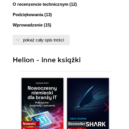
O recenzencie technicznym (12)
Podziękowania (13)
Wprowadzenie (15)
CZĘŚĆ I PLANOWANIE I ANALIZA CYKLU ŻYCIA
pokaż cały spis treści
INFORMACJI (17)
Rozdział 1. Przegląd zagadnień związanych z
Helion - inne książki
zarządzaniem zasobami informacyjnymi w
przedsiębiorstwie (19)
Znaczenie zarządzania zasobami informacyjnymi
w przedsiębiorstwie (19)
Czym jest zarządzanie zasobami informacyjnymi
w przedsiębiorstwie? (20)
Pojęcia związane z zarządzaniem zasobami
informacyjnymi w przedsiębiorstwie (23)
Nowość
Bestseller
Bestselle
Pojęcia związane z zarządzaniem