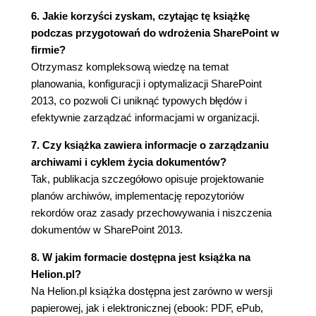
6. Jakie korzyści zyskam, czytając tę książkę
Rozdział 5. Konfigurowanie programu SharePoint
podczas przygotowań do wdrożenia SharePoint w
firmie?
na potrzeby zawartości współpracy (99)
Otrzymasz kompleksową wiedzę na temat
Czym jest współpraca? (99)
planowania, konfiguracji i optymalizacji SharePoint
Wyzwolenie współpracy (101)
2013, co pozwoli Ci uniknąć typowych błędów i
Projektowanie procesu tworzenia witryn (102)
efektywnie zarządzać informacjami w organizacji.
Konfigurowanie samoobsługowego procesu
tworzenia witryny (103)
7. Czy książka zawiera informacje o zarządzaniu
Projektowanie kontenerów zawartości (103)
archiwami i cyklem życia dokumentów?
Identyfikacja potrzeb w zakresie zarządzania
Tak, publikacja szczegółowo opisuje projektowanie
dokumentami (108)
planów archiwów, implementację repozytoriów
Konfigurowanie kolumn dokumentu (109)
rekordów oraz zasady przechowywania i niszczenia
Zastosowanie wersjonowania dokumentów
dokumentów w SharePoint 2013.
(109)
8. W jakim formacie dostępna jest książka na
Wymóg wyewidencjonowania dokumentu
Helion.pl?
przed edycją (110)
Na Helion.pl książka dostępna jest zarówno w wersji
Zarządzanie alertami (111)
papierowej, jak i elektronicznej (ebook: PDF, ePub,
Kojarzenie przepływów pracy z dokumentami