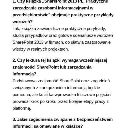
Wzajemne relacje pomiędzy obszarami
1. Czy książka ,,SharePoint 2013 PL. Praktyczne
funkcjonalności programu SharePoint (42)
zarządzanie zasobami informacyjnymi w
Architektura witryny programu SharePoint (45)
przedsiębiorstwie" obejmuje praktyczne przykłady
Typy witryn SharePoint (48)
wdrożeń?
Listy programu SharePoint i typy bibliotek (52)
Tak, książka zawiera liczne praktyczne przykłady,
Funkcje ECM w programie SharePoint 2013 (56)
studia przypadków oraz gotowe scenariusze wdrożeń
Przegląd infrastruktury programu SharePoint (59)
SharePoint 2013 w firmach, co ułatwia zastosowanie
Podsumowanie (62)
wiedzy w realnych projektach.
Rozdział 3. Analiza cyklu życia informacji (63)
2. Czy lektura tej książki wymaga wcześniejszej
Zastosowanie modelu cyklu życia informacji (63)
znajomości SharePoint lub zarządzania
Budowanie skorowidza zasobów informacyjnych
informacją?
firmy (68)
Podstawowa znajomość SharePoint oraz zagadnień
Analiza procesów biznesowych związanych z
związanych z zarządzaniem informacją będzie
zasobami informacyjnymi (70)
pomocna, ale książka wprowadza kluczowe pojęcia i
Tworzenie diagramów procesów biznesowych za
prowadzi krok po kroku przez kolejne etapy pracy z
pomocą programu Microsoft Visio (72)
platformą.
Identyfikowanie wymagań informacji w zakresie
3. Jakie zagadnienia związane z bezpieczeństwem
bezpieczeństwa (73)
informacji są omawiane w książce?
Dokumentowanie wymagań związanych z cyklem