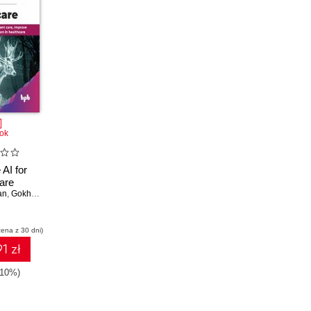
ok
 AI for
are
an
,
Gokhul Srinivasan
cena z 30 dni)
1 zł
-10%)