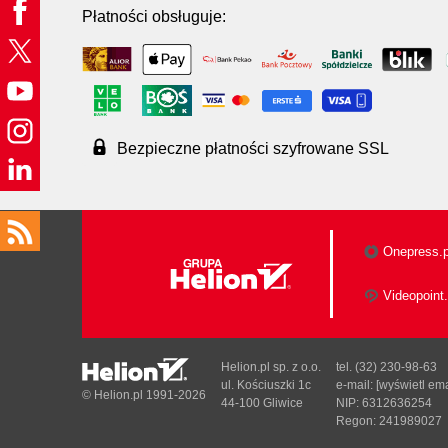
Płatności obsługuje:
Bezpieczne płatności szyfrowane SSL
Onepress.p
Videopoint.
Helion.pl sp. z o.o.
tel. (32) 230-98-63
ul. Kościuszki 1c
e-mail:
[wyświetl ema
© Helion.pl 1991-2026
44-100 Gliwice
NIP: 6312636254
Regon: 241989027