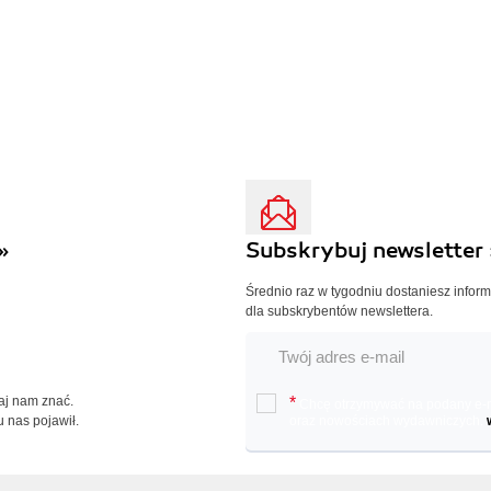
»
Subskrybuj newsletter 
Średnio raz w tygodniu dostaniesz infor
dla subskrybentów newslettera.
Daj nam znać.
*
Chcę otrzymywać na podany e-ma
u nas pojawił.
oraz nowościach wydawniczych.