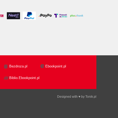
Bezdroza.pl
Ebookpoint.pl
Biblio.Ebookpoint.pl
Designed with ♥ by
Tonik.pl