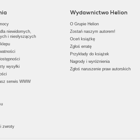
nia
Wydawnictwo Helion
mocy
O Grupie Helion
dla niewidomych,
Zostań naszym autorem!
ych i niesłyszących
Oceń książkę
klepu
Zgłoś erratę
ywatności
Przykłady do książek
dostępności
Nagrody i wyróżnienia
zty wysyłki
Zgłoś naruszenie praw autorskich
ości
nasz serwis WWW
su
i zwroty