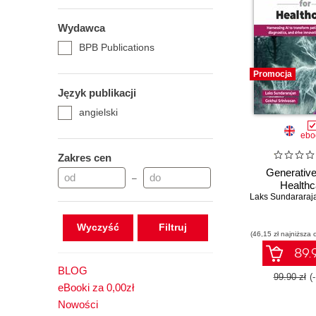
Wydawca
BPB Publications
Promocja
Język publikacji
angielski
ebo
Zakres cen
Generative
–
Healthc
Laks Sundararaj
Wyczyść
(46,15 zł najniższa 
89.9
BLOG
99.90 zł
(
eBooki za 0,00zł
Nowości