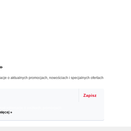
»
macje o aktualnych promocjach, nowościach i specjalnych ofertach
Zapisz
il informacje o zniżkach, promocjach
więcej »