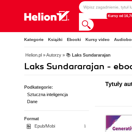
Kursy od 16,70
Kategorie
Książki
Ebooki
Kursy video
Audiobo
Helion.pl
» Autorzy
» 📚
Laks Sundararajan
Laks Sundararajan - ebo
Tytuły au
Podkategorie:
Sztuczna inteligencja
Dane
Format
Epub/Mobi
1