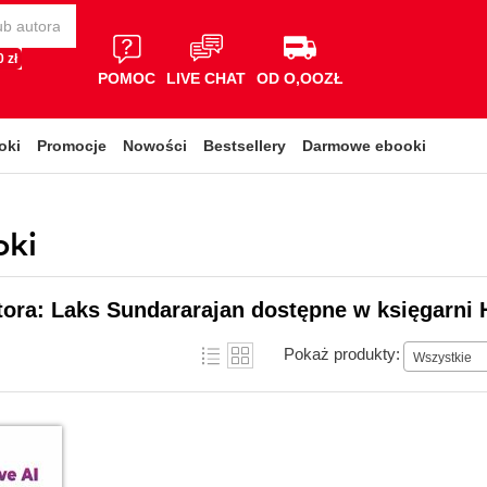
 zł
POMOC
LIVE CHAT
OD O,OOZŁ
oki
Promocje
Nowości
Bestsellery
Darmowe ebooki
oki
tora: Laks Sundararajan dostępne w księgarni 
Pokaż produkty:
Wszystkie