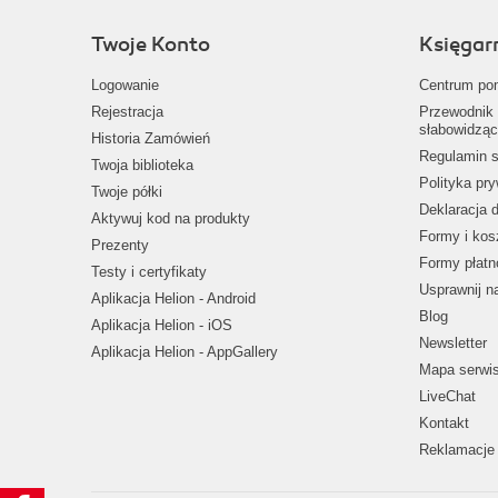
Twoje Konto
Księgar
Logowanie
Centrum po
Rejestracja
Przewodnik 
słabowidząc
Historia Zamówień
Regulamin s
Twoja biblioteka
Polityka pr
Twoje półki
Deklaracja 
Aktywuj kod na produkty
Formy i kos
Prezenty
Formy płatn
Testy i certyfikaty
Usprawnij 
Aplikacja Helion - Android
Blog
Aplikacja Helion - iOS
Newsletter
Aplikacja Helion - AppGallery
Mapa serwi
LiveChat
Kontakt
Reklamacje 