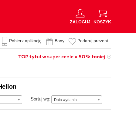
ZALOGUJ
KOSZYK
Pobierz aplikację
Bony
Podaruj prezent
TOP tytuł w super cenie » 50% taniej
Helion
Data wydania
Sortuj wg:
Data wydania