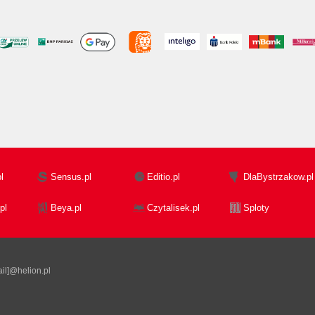
l
Sensus.pl
Editio.pl
DlaBystrzakow.pl
pl
Beya.pl
Czytalisek.pl
Sploty
il]@helion.pl