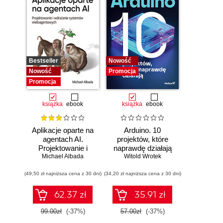
Bestseller
Nowość
Nowość
Promocja
Promocja
książka
ebook
książka
ebook
Aplikacje oparte na
Arduino. 10
agentach AI.
projektów, które
Projektowanie i
naprawdę działają
Michael Albada
wdrażanie
Witold Wrotek
systemów
(49,50 zł najniższa cena z 30 dni)
wieloagentowych
(34,20 zł najniższa cena z 30 dni)
62.37 zł
35.91 zł
99.00zł
(-37%)
57.00zł
(-37%)