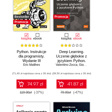
Bestseller
Promocja
Promocja
książka
ebook
książka
ebook
Python. Instrukcje
Deep Learning.
dla programisty.
Uczenie głębokie z
Wydanie III
językiem Python.
Eric Matthes
Valentino Zocca
Sztuczna
,
Gianmario Spacagna
,
D
inteligencja i sieci
(71,40 zł najniższa cena z 30 dni)
(39,50 zł najniższa cena z 30 dni)
neuronowe
74.97 zł
41.87 zł
119.00zł
(-37%)
79.00zł
(-47%)