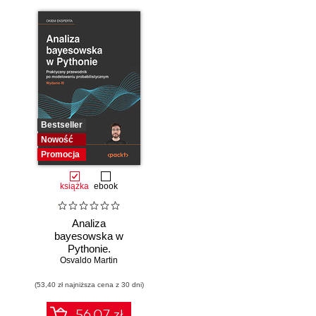
Bestseller
Nowość
Promocja
książka
ebook
Analiza
bayesowska w
Pythonie.
Osvaldo Martin
Praktyczny
przewodnik po
(53,40 zł najniższa cena z 30 dni)
modelowaniu
probabilistycznym.
Wydanie III
56.07 zł