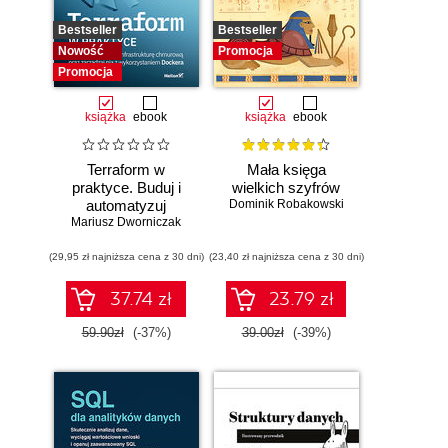
Bestseller
Bestseller
Nowość
Promocja
Promocja
książka
ebook
książka
ebook
Terraform w
Mała księga
praktyce. Buduj i
wielkich szyfrów
automatyzuj
Dominik Robakowski
Mariusz Dworniczak
infrastrukturę
chmurową oraz
(29,95 zł najniższa cena z 30 dni)
zarządzaj nią z
(23,40 zł najniższa cena z 30 dni)
wykorzystaniem
Dockera
37.74 zł
23.79 zł
59.90zł
(-37%)
39.00zł
(-39%)