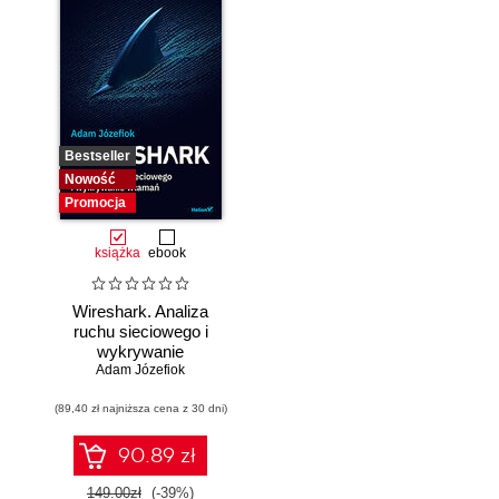
Bestseller
Nowość
Promocja
książka
ebook
Wireshark. Analiza
ruchu sieciowego i
wykrywanie
Adam Józefiok
włamań
(89,40 zł najniższa cena z 30 dni)
90.89 zł
149.00zł
(-39%)