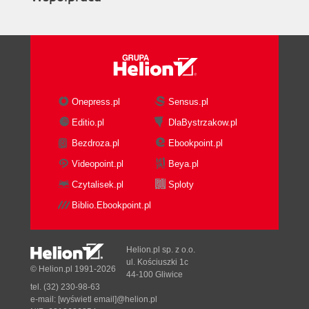
Onepress.pl
Sensus.pl
Editio.pl
DlaBystrzakow.pl
Bezdroza.pl
Ebookpoint.pl
Videopoint.pl
Beya.pl
Czytalisek.pl
Sploty
Biblio.Ebookpoint.pl
Helion.pl sp. z o.o.
ul. Kościuszki 1c
© Helion.pl 1991-2026
44-100 Gliwice
tel. (32) 230-98-63
e-mail:
[wyświetl email]@helion.pl