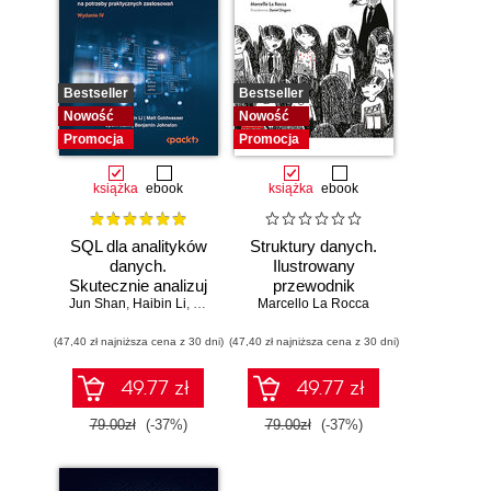
Bestseller
Bestseller
Nowość
Nowość
Promocja
Promocja
książka
ebook
książka
ebook
SQL dla analityków
Struktury danych.
danych.
Ilustrowany
Skutecznie analizuj
przewodnik
Jun Shan
dane, wyciągaj
,
Haibin Li
,
Matt Goldwasser
Marcello La Rocca
,
Upom Malik
,
Benjamin Johnston
wartościowe
(47,40 zł najniższa cena z 30 dni)
wnioski i opanuj
(47,40 zł najniższa cena z 30 dni)
zaawansowany
SQL na potrzeby
49.77 zł
49.77 zł
praktycznych
zastosowań.
79.00zł
(-37%)
79.00zł
(-37%)
Wydanie IV