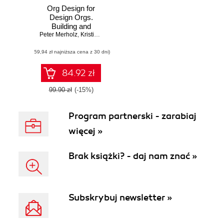
Org Design for
Design Orgs.
Building and
Peter Merholz
Managing In-
,
Kristin Skinner
House Design
(59,94 zł najniższa cena z 30 dni)
Teams
84.92 zł
99.90 zł
(-15%)
Program partnerski - zarabiaj
więcej »
Brak książki? - daj nam znać »
Subskrybuj newsletter »