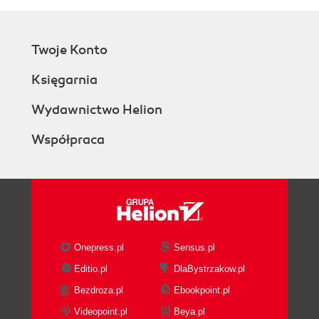
Twoje Konto
Księgarnia
Wydawnictwo Helion
Współpraca
Onepress.pl
Sensus.pl
Editio.pl
DlaBystrzakow.pl
Bezdroza.pl
Ebookpoint.pl
Videopoint.pl
Beya.pl