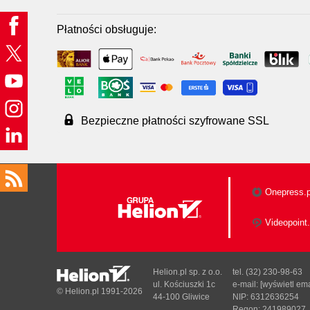
Płatności obsługuje:
Bezpieczne płatności szyfrowane SSL
Onepress.p
Videopoint.
Helion.pl sp. z o.o.
tel. (32) 230-98-63
ul. Kościuszki 1c
e-mail:
[wyświetl ema
© Helion.pl 1991-2026
44-100 Gliwice
NIP: 6312636254
Regon: 241989027