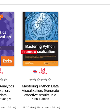
Promocja
ok
ebook
Analytics
Mastering Python Data
zation.
Visualization. Generate
data
effective results in a
g and
uong Vo.T.H
,
Ashish Kumar
variety of visually
Kirthi Raman
,
Kirthi Raman
he help of
appealing charts using
 cena z 30 dni)
ies, gain
(119,25 zł najniższa cena z 30 dni)
the plotting packages in