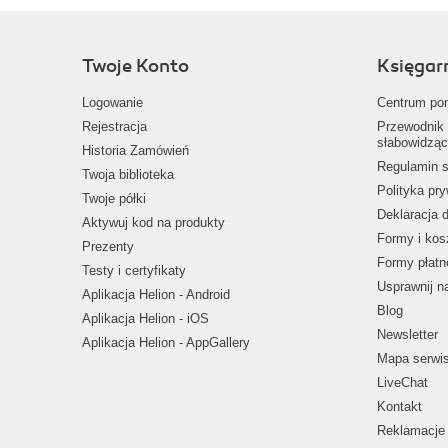
Twoje Konto
Księgar
Logowanie
Centrum po
Rejestracja
Przewodnik 
słabowidząc
Historia Zamówień
Regulamin s
Twoja biblioteka
Polityka pr
Twoje półki
Deklaracja 
Aktywuj kod na produkty
Formy i kos
Prezenty
Formy płatn
Testy i certyfikaty
Usprawnij 
Aplikacja Helion - Android
Blog
Aplikacja Helion - iOS
Newsletter
Aplikacja Helion - AppGallery
Mapa serwi
LiveChat
Kontakt
Reklamacje 