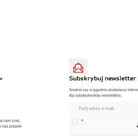
»
Subskrybuj newsletter 
Średnio raz w tygodniu dostaniesz infor
dla subskrybentów newslettera.
Daj nam znać.
*
Chcę otrzymywać na podany e-ma
u nas pojawił.
oraz nowościach wydawniczych.