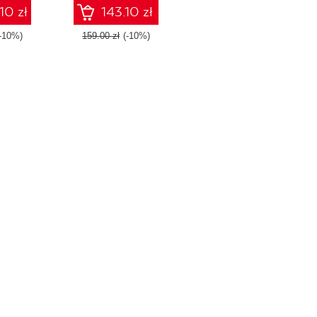
ghts into
Python
10 zł
143.10 zł
deling and
fective
(-10%)
159.00 zł
(-10%)
ariety of
pealing
e plotting
 Python