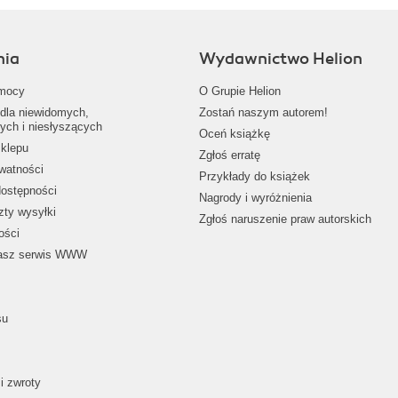
nia
Wydawnictwo Helion
mocy
O Grupie Helion
dla niewidomych,
Zostań naszym autorem!
ych i niesłyszących
Oceń książkę
klepu
Zgłoś erratę
ywatności
Przykłady do książek
dostępności
Nagrody i wyróżnienia
zty wysyłki
Zgłoś naruszenie praw autorskich
ości
nasz serwis WWW
su
i zwroty