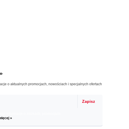
»
macje o aktualnych promocjach, nowościach i specjalnych ofertach
Zapisz
il informacje o zniżkach, promocjach
więcej »