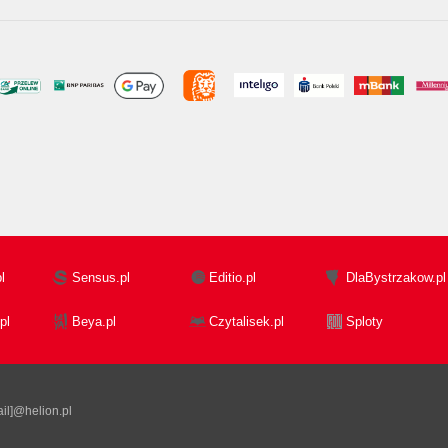
l
Sensus.pl
Editio.pl
DlaBystrzakow.pl
pl
Beya.pl
Czytalisek.pl
Sploty
il]@helion.pl