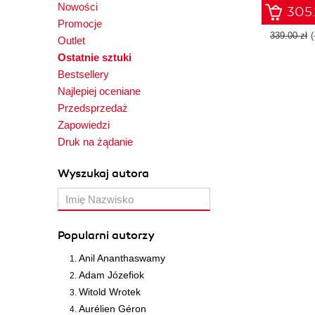
Nowości
practical insi
305.
predictive mo
Promocje
generate ef
339.00 zł
Outlet
results in a v
Ostatnie sztuki
visually ap
charts using th
Bestsellery
packages in
Najlepiej oceniane
Przedsprzedaż
Zapowiedzi
Druk na żądanie
Wyszukaj autora
Popularni autorzy
Anil Ananthaswamy
Adam Józefiok
Witold Wrotek
Aurélien Géron