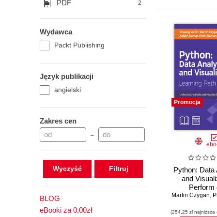
PDF
2
Wydawca
Packt Publishing
Język publikacji
angielski
Promocja
Zakres cen
–
ebo
Wyczyść
Python: Data 
and Visuali
Perform 
Martin Czygan
processin
,
Ph
BLOG
analysis with t
eBooki za 0,00zł
(254,25 zł najniższa
python librar