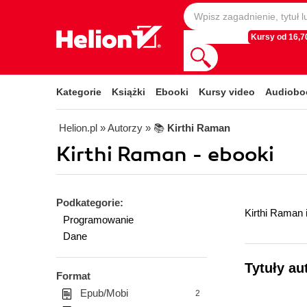
Kursy od 16,70
Kategorie
Książki
Ebooki
Kursy video
Audiobo
Helion.pl
» Autorzy
» 📚
Kirthi Raman
Kirthi Raman - ebooki
Podkategorie:
Kirthi Raman 
Programowanie
Dane
Tytuły au
Format
Epub/Mobi
2