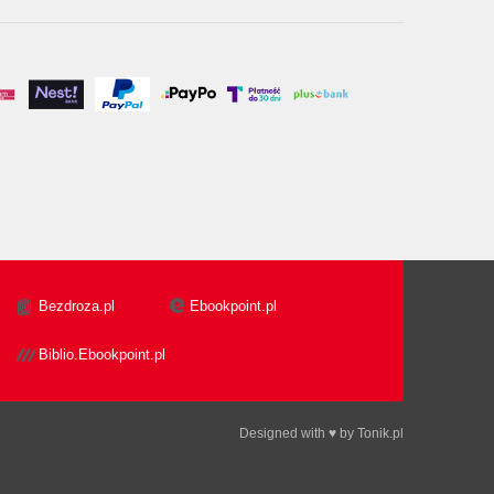
Bezdroza.pl
Ebookpoint.pl
Biblio.Ebookpoint.pl
Designed with ♥ by
Tonik.pl