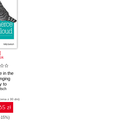
ok
in the
inging
y to
rce
tsch
 cena z 30 dni)
65 zł
(-15%)