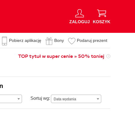
ZALOGUJ
KOSZYK
Pobierz aplikację
Bony
Podaruj prezent
TOP tytuł w super cenie » 50% taniej
on
Data wydania
Sortuj wg:
Data wydania