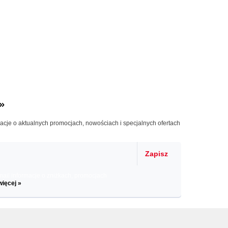
»
macje o aktualnych promocjach, nowościach i specjalnych ofertach
Zapisz
il informacje o zniżkach, promocjach
więcej »