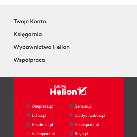
Twoje Konto
Księgarnia
Wydawnictwo Helion
Współpraca
Onepress.pl
Sensus.pl
Editio.pl
DlaBystrzakow.pl
Bezdroza.pl
Ebookpoint.pl
Videopoint.pl
Beya.pl