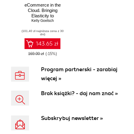
eCommerce in the
Cloud. Bringing
Elasticity to
eCommerce
Kelly Goetsch
(101,40 zł najniższa cena z 30
dni)
143.65 zł
169.00 zł
(-15%)
Program partnerski - zarabiaj
więcej »
Brak książki? - daj nam znać »
Subskrybuj newsletter »