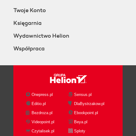
Twoje Konto
Księgarnia
Wydawnictwo Helion
Współpraca
Onepress.pl
Sensus.pl
Editio.pl
DlaBystrzakow.pl
Bezdroza.pl
Ebookpoint.pl
Videopoint.pl
Beya.pl
Czytalisek.pl
Sploty