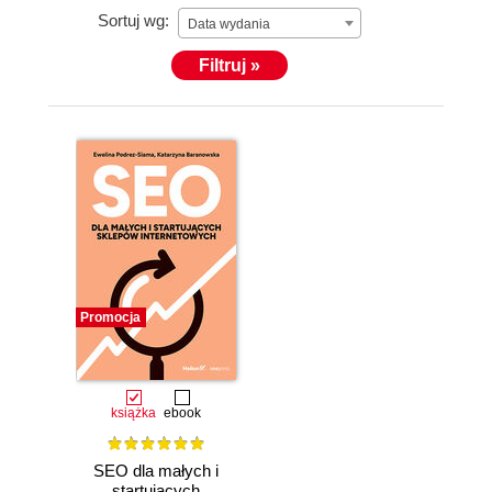
Sortuj wg:
psychologię sprzedaży. Dzięki połączeniu
Data wydania
wykształcenia z praktycznym doświadczeniem
Filtruj »
projektowym potrafi spojrzeć na działania SEO
przez pryzmat komunikacji, biznesu i psychologii —
z uwzględnieniem procesów zakupowych i realiów
rynkowych, w których codziennie funkcjonują jej
klienci.
Promocja
książka
ebook
SEO dla małych i
startujących