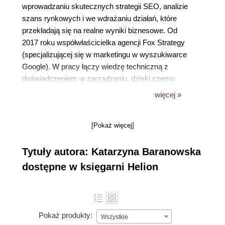
wprowadzaniu skutecznych strategii SEO, analizie
szans rynkowych i we wdrażaniu działań, które
przekładają się na realne wyniki biznesowe. Od
2017 roku współwłaścicielka agencji Fox Strategy
(specjalizującej się w marketingu w wyszukiwarce
Google). W pracy łączy wiedzę techniczną z
doświadczeniem w zarządzaniu, dzięki czemu
patrzy na projekty z perspektywy celów, budżetów i
więcej »
zwrotu z inwestycji. Blisko współpracuje z klientami,
wspierając ich w podejmowaniu świadomych
[Pokaż więcej]
decyzji marketingowych. Uczy, jak strategicznie
korzystać z SEO w działaniach marketingowych,
Tytuły autora: Katarzyna Baranowska
podczas szkoleń, webinarów i wystąpień na
konferencjach, a także w ramach zajęć na
dostępne w księgarni Helion
Uniwersytecie Wrocławskim, gdzie prowadzi kurs
poświęcony strategii komunikacji marki w wynikach
wyszukiwania. Ukończyła dziennikarstwo i
komunikację społeczną, marketing polityczny,
Pokaż produkty:
Wszystkie
zarządzanie małymi i średnimi przedsiębiorstwami,