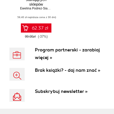
sklepów
internetowych
Ewelina Podrez-Siama
,
Katarzyna Baranowska
(59,40 zł najniższa cena z 30 dni)
62.37 zł
99.00zł
(-37%)
Program partnerski - zarabiaj
więcej »
Brak książki? - daj nam znać »
Subskrybuj newsletter »