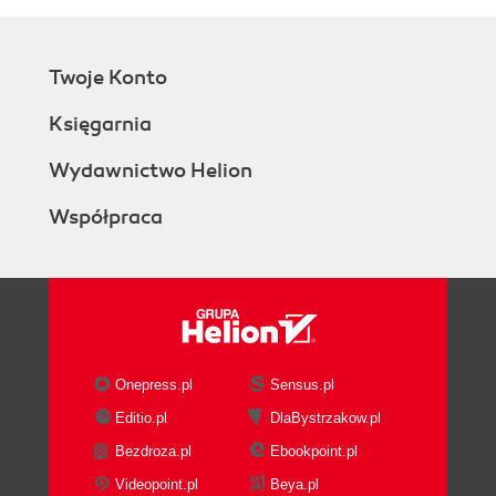
Twoje Konto
Księgarnia
Wydawnictwo Helion
Współpraca
Onepress.pl
Sensus.pl
Editio.pl
DlaBystrzakow.pl
Bezdroza.pl
Ebookpoint.pl
Videopoint.pl
Beya.pl