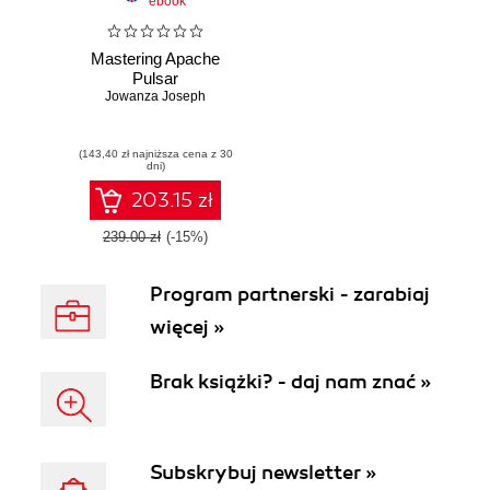
ebook
Mastering Apache
Pulsar
Jowanza Joseph
(143,40 zł najniższa cena z 30
dni)
203.15 zł
239.00 zł
(-15%)
Program partnerski - zarabiaj
więcej »
Brak książki? - daj nam znać »
Subskrybuj newsletter »