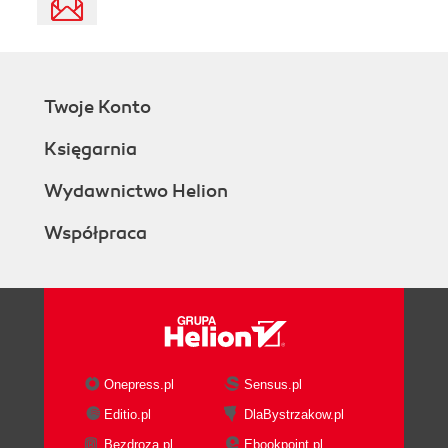
Twoje Konto
Księgarnia
Wydawnictwo Helion
Współpraca
Onepress.pl
Sensus.pl
Editio.pl
DlaBystrzakow.pl
Bezdroza.pl
Ebookpoint.pl