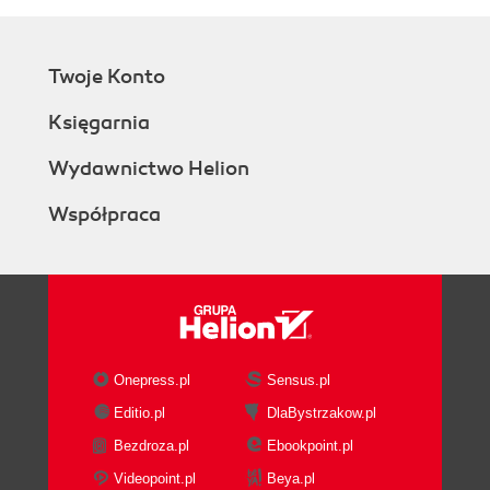
Twoje Konto
Księgarnia
Wydawnictwo Helion
Współpraca
Onepress.pl
Sensus.pl
Editio.pl
DlaBystrzakow.pl
Bezdroza.pl
Ebookpoint.pl
Videopoint.pl
Beya.pl