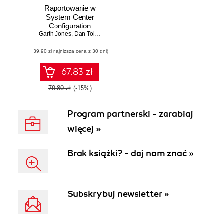
Raportowanie w
System Center
Configuration
Garth Jones
Manager Bez
,
Dan Toll
,
Kerrie Meyler
tajemnic
(39,90 zł najniższa cena z 30 dni)
67.83 zł
79.80 zł
(-15%)
Program partnerski - zarabiaj
więcej »
Brak książki? - daj nam znać »
Subskrybuj newsletter »