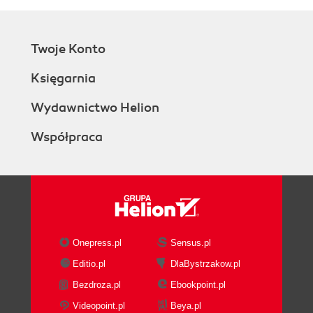
Twoje Konto
Księgarnia
Wydawnictwo Helion
Współpraca
Onepress.pl
Sensus.pl
Editio.pl
DlaBystrzakow.pl
Bezdroza.pl
Ebookpoint.pl
Videopoint.pl
Beya.pl