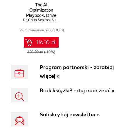
The AI
Optimization
Playbook. Drive
Dr. Chun Schiros
business success
,
Supreet Kaur
,
Rajdeep Arora
,
Dr. Usha Jagannat
with proven AI
(96,75 zł najniższa cena z 30 dni)
strategies, best
practices, and
responsible
116.10 zł
innovation
129.00 zł
(-10%)
Program partnerski - zarabiaj
więcej »
Brak książki? - daj nam znać »
Subskrybuj newsletter »