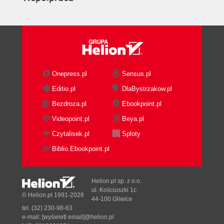
Onepress.pl
Sensus.pl
Editio.pl
DlaBystrzakow.pl
Bezdroza.pl
Ebookpoint.pl
Videopoint.pl
Beya.pl
Czytalisek.pl
Sploty
Biblio.Ebookpoint.pl
Helion.pl sp. z o.o.
ul. Kościuszki 1c
© Helion.pl 1991-2026
44-100 Gliwice
tel. (32) 230-98-63
e-mail:
[wyświetl email]@helion.pl