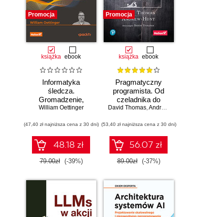
Promocja
Promocja
książka
ebook
książka
ebook
Informatyka
Pragmatyczny
śledcza.
programista. Od
Gromadzenie,
czeladnika do
William Oettinger
analiza i
mistrza. Wydanie II
David Thomas
,
Andrew Hunt
zabezpieczanie
(47,40 zł najniższa cena z 30 dni)
dowodów
(53,40 zł najniższa cena z 30 dni)
elektronicznych dla
początkujących.
48.18 zł
56.07 zł
Wydanie II
79.00zł
(-39%)
89.00zł
(-37%)