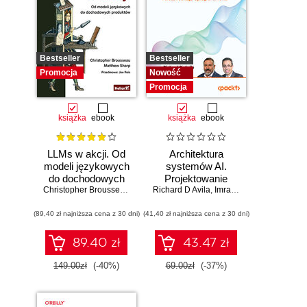
Bestseller
Bestseller
Promocja
Nowość
Promocja
książka
ebook
książka
ebook
LLMs w akcji. Od
Architektura
modeli językowych
systemów AI.
do dochodowych
Projektowanie
produktów
Christopher Brousseau
,
Matt Sharp
Richard D Avila
skalowalnego i
,
Imran Ahmad
niezawodnego
(89,40 zł najniższa cena z 30 dni)
(41,40 zł najniższa cena z 30 dni)
oprogramowania
89.40 zł
43.47 zł
149.00zł
(-40%)
69.00zł
(-37%)