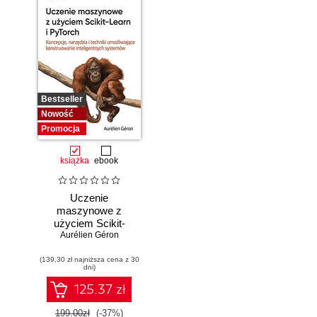
Bestseller
Nowość
Promocja
książka
ebook
Uczenie
maszynowe z
użyciem Scikit-
Learn i PyTorch.
Aurélien Géron
Koncepcje,
(139,30 zł najniższa cena z 30
narzędzia i techniki
dni)
umożliwiające
konstruowanie
125.37 zł
inteligentnych
systemów
199.00zł
(-37%)