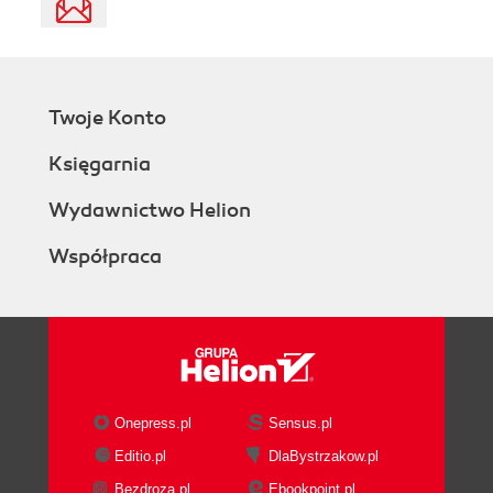
Twoje Konto
Księgarnia
Wydawnictwo Helion
Współpraca
Onepress.pl
Sensus.pl
Editio.pl
DlaBystrzakow.pl
Bezdroza.pl
Ebookpoint.pl