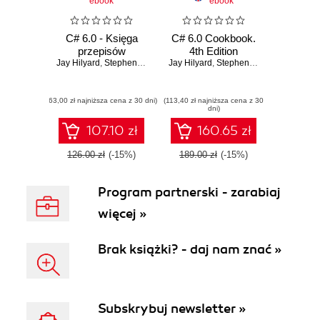
ebook
ebook
C# 6.0 - Księga
C# 6.0 Cookbook.
przepisów
4th Edition
Jay Hilyard
,
Stephen Teilhet
Jay Hilyard
,
Stephen Teilhet
(63,00 zł najniższa cena z 30 dni)
(113,40 zł najniższa cena z 30
dni)
107.10 zł
160.65 zł
126.00 zł
(-15%)
189.00 zł
(-15%)
Program partnerski - zarabiaj
więcej »
Brak książki? - daj nam znać »
Subskrybuj newsletter »