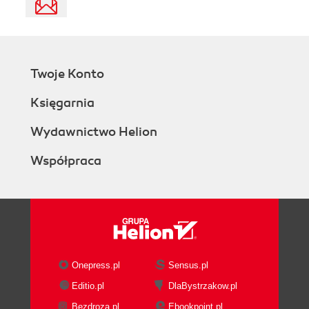
Twoje Konto
Księgarnia
Wydawnictwo Helion
Współpraca
Onepress.pl
Sensus.pl
Editio.pl
DlaBystrzakow.pl
Bezdroza.pl
Ebookpoint.pl