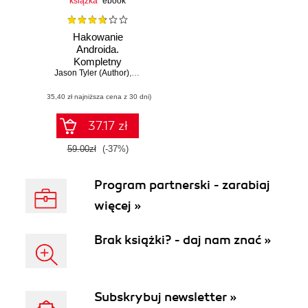
książka
ebook
Hakowanie
Androida.
Kompletny
Jason Tyler (Author)
przewodnik XDA
,
Will Verduzco (Contributor)
Developers po
(35,40 zł najniższa cena z 30 dni)
rootowaniu, ROM-
ach i
kompozycjach
37.17 zł
59.00zł
(-37%)
Program partnerski - zarabiaj
więcej »
Brak książki? - daj nam znać »
Subskrybuj newsletter »