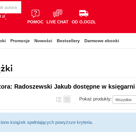
 zł
POMOC
LIVE CHAT
OD O,OOZŁ
oki
Promocje
Nowości
Bestsellery
Darmowe ebooki
żki
tora: Radoszewski Jakub dostępne w księgarni
Pokaż produkty:
Wszystkie
ziono książek spełniających powyższe kryteria.