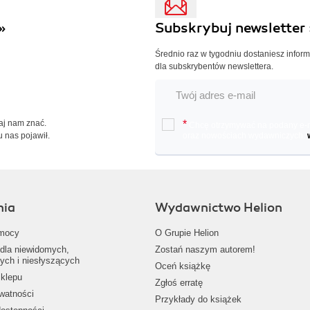
»
Subskrybuj newsletter 
Średnio raz w tygodniu dostaniesz infor
dla subskrybentów newslettera.
Daj nam znać.
*
Chcę otrzymywać na podany e-ma
u nas pojawił.
oraz nowościach wydawniczych.
nia
Wydawnictwo Helion
mocy
O Grupie Helion
dla niewidomych,
Zostań naszym autorem!
ych i niesłyszących
Oceń książkę
klepu
Zgłoś erratę
ywatności
Przykłady do książek