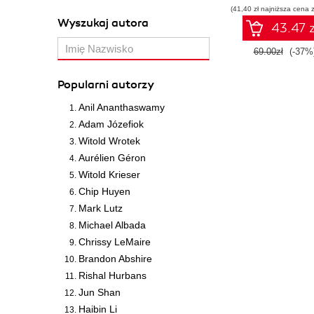
(41,40 zł najniższa cena z
Wyszukaj autora
43.47 z
69.00zł
(-37%
Popularni autorzy
Anil Ananthaswamy
Adam Józefiok
Witold Wrotek
Aurélien Géron
Witold Krieser
Chip Huyen
Mark Lutz
Michael Albada
Chrissy LeMaire
Brandon Abshire
Rishal Hurbans
Jun Shan
Haibin Li