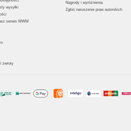
dostępności
Nagrody i wyróżnienia
zty wysyłki
Zgłoś naruszenie praw autorskich
ości
nasz serwis WWW
su
i zwroty