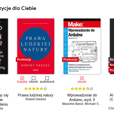
ycje dla Ciebie
Promocja
Promocja
Be
No
Pr
książka
ebook
audiobook
ebook
y się
Prawa ludzkiej natury
Wprowadzenie do
AI
ie
Robert Greene
Arduino, wyd. II
IT
łaniu
Massimo Banzi
,
Michael Shiloh
ucznej
my
Chr