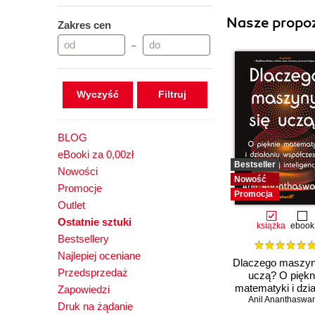
Nasze propoz
Zakres cen
–
Wyczyść
BLOG
eBooki za 0,00zł
Bestseller
Nowości
Nowość
Promocje
Promocja
Outlet
Ostatnie sztuki
książka
ebook
Bestsellery
Najlepiej oceniane
Dlaczego maszyn
Przedsprzedaż
uczą? O piękn
matematyki i dzia
Zapowiedzi
współczesnej szt
Anil Ananthaswa
Druk na żądanie
inteligencji