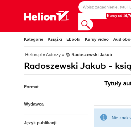
Kursy od 16,70
Kategorie
Książki
Ebooki
Kursy video
Audiobo
Helion.pl
» Autorzy
» 📚
Radoszewski Jakub
Radoszewski Jakub - ksią
Tytuły au
Format
Wydawca
Nie znale
Język publikacji