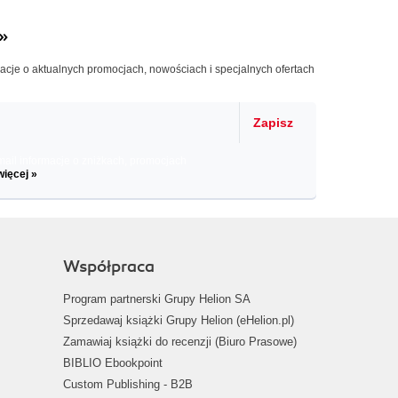
»
macje o aktualnych promocjach, nowościach i specjalnych ofertach
Zapisz
il informacje o zniżkach, promocjach
więcej »
Współpraca
Program partnerski Grupy Helion SA
Sprzedawaj książki Grupy Helion (eHelion.pl)
Zamawiaj książki do recenzji (Biuro Prasowe)
BIBLIO Ebookpoint
Custom Publishing - B2B