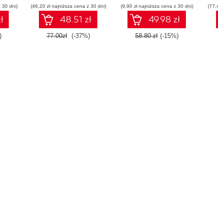
 30 dni)
(46,20 zł najniższa cena z 30 dni)
(9,90 zł najniższa cena z 30 dni)
(77,
ł
48.51 zł
49.98 zł
)
77.00zł
(-37%)
58.80 zł
(-15%)