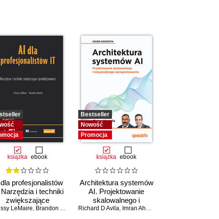
stseller
Bestseller
wość
Nowość
omocja
Promocja
książka
ebook
książka
ebook
 dla profesjonalistów
Architektura systemów
. Narzędzia i techniki
AI. Projektowanie
zwiększające
skalowalnego i
issy LeMaire
produktywność
,
Brandon Abshire
Richard D Avila
niezawodnego
,
Imran Ahmad
oprogramowania