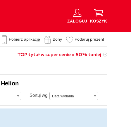
ZALOGUJ
KOSZYK
Pobierz aplikację
Bony
Podaruj prezent
TOP tytuł w super cenie » 50% taniej
 Helion
Data wydania
Sortuj wg:
Data wydania