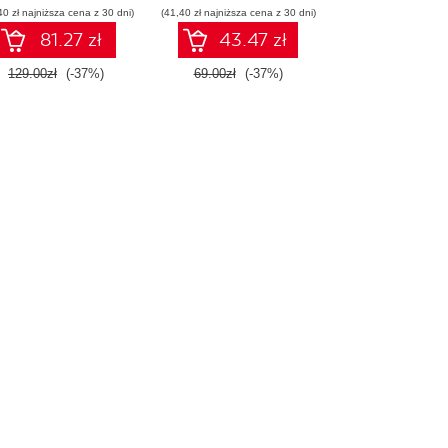
40 zł najniższa cena z 30 dni)
(41,40 zł najniższa cena z 30 dni)
81.27 zł
43.47 zł
129.00zł
(-37%)
69.00zł
(-37%)