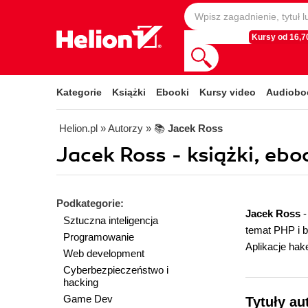
Kursy od 16,70
Kategorie
Książki
Ebooki
Kursy video
Audiobo
Helion.pl
» Autorzy
» 📚
Jacek Ross
Jacek Ross - książki, ebo
Podkategorie:
Jacek Ross
-
Sztuczna inteligencja
temat PHP i 
Programowanie
Aplikacje ha
Web development
Cyberbezpieczeństwo i
hacking
Game Dev
Tytuły au