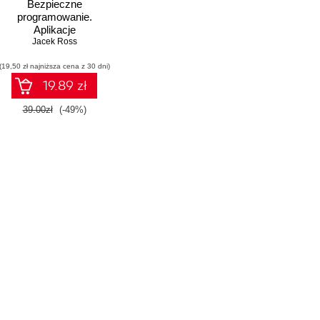
Bezpieczne
programowanie.
Aplikacje
hakeroodporne
Jacek Ross
(19,50 zł najniższa cena z 30 dni)
19.89 zł
39.00zł
(-49%)