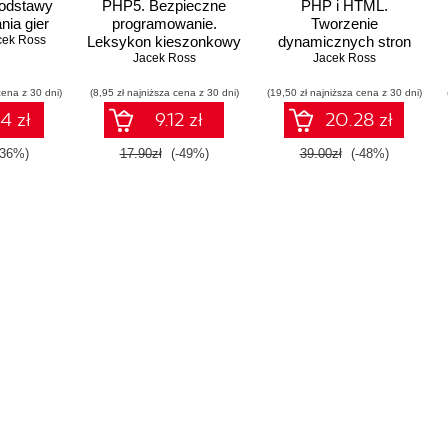
Podstawy
PHP5. Bezpieczne
PHP i HTML.
ia gier
programowanie.
Tworzenie
cek Ross
Leksykon kieszonkowy
dynamicznych stron
Jacek Ross
Jacek Ross
WWW
cena z 30 dni)
(8,95 zł najniższa cena z 30 dni)
(19,50 zł najniższa cena z 30 dni)
4 zł
9.12 zł
20.28 zł
-36%)
17.90zł
(-49%)
39.00zł
(-48%)