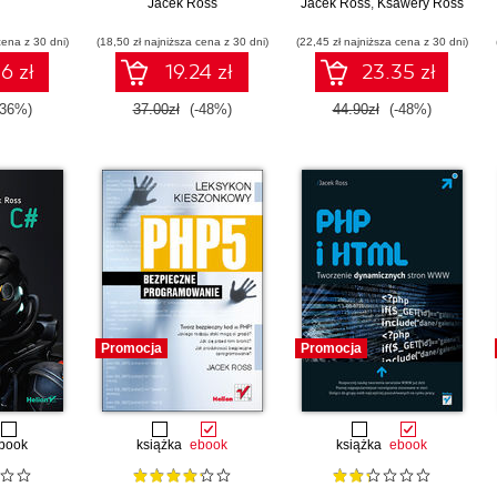
Jacek Ross
Unity
Jacek Ross
,
Ksawery Ross
cena z 30 dni)
(18,50 zł najniższa cena z 30 dni)
(22,45 zł najniższa cena z 30 dni)
6 zł
19.24 zł
23.35 zł
-36%)
37.00zł
(-48%)
44.90zł
(-48%)
Promocja
Promocja
book
książka
ebook
książka
ebook