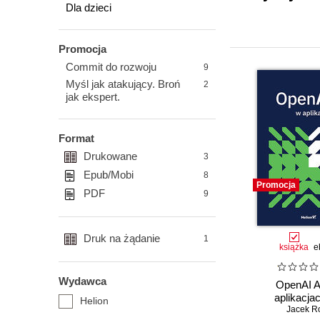
Dla dzieci
Promocja
Commit do rozwoju
9
Myśl jak atakujący. Broń
2
jak ekspert.
Format
Drukowane
3
Epub/Mobi
8
Promocja
PDF
9
Druk na żądanie
1
książka
e
Wydawca
OpenAI A
aplikacja
Helion
Jacek R