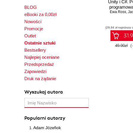
Unity i C#. 
programowan
BLOG
Ewa Ross
,
Ja
eBooki za 0,00zł
Nowości
(29,94 zł najniższa 
Promocje
31.9
Outlet
Ostatnie sztuki
49.90zł
(
Bestsellery
Najlepiej oceniane
Przedsprzedaż
Zapowiedzi
Druk na żądanie
Wyszukaj autora
Popularni autorzy
Adam Józefiok