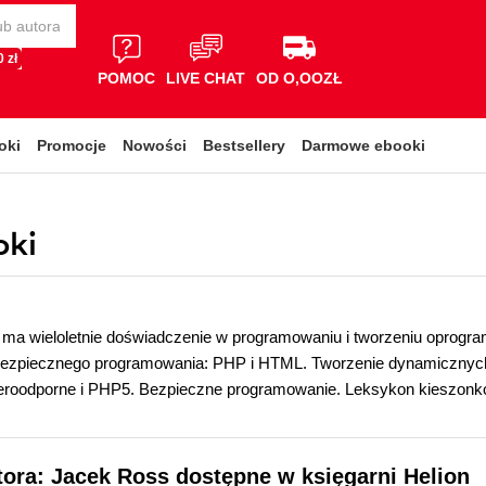
 zł
POMOC
LIVE CHAT
OD O,OOZŁ
oki
Promocje
Nowości
Bestsellery
Darmowe ebooki
oki
 ma wieloletnie doświadczenie w programowaniu i tworzeniu oprogr
bezpiecznego programowania: PHP i HTML. Tworzenie dynamiczny
keroodporne i PHP5. Bezpieczne programowanie. Leksykon kieszonk
tora: Jacek Ross dostępne w księgarni Helion