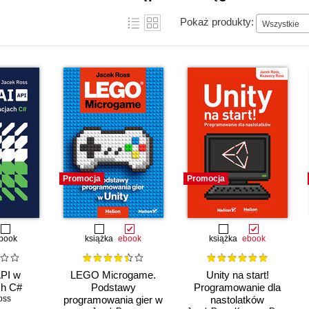
Pokaż produkty:
Wszystkie
Promocja
Promocja
book
książka
ebook
książka
ebook
PI w
LEGO Microgame.
Unity na start!
ch C#
Podstawy
Programowanie dla
oss
programowania gier w
nastolatków