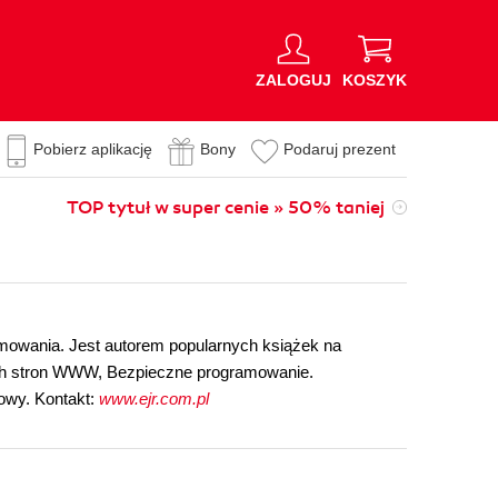
ZALOGUJ
KOSZYK
Pobierz aplikację
Bony
Podaruj prezent
TOP tytuł w super cenie » 50% taniej
amowania. Jest autorem popularnych książek na
ch stron WWW, Bezpieczne programowanie.
owy. Kontakt:
www.ejr.com.pl