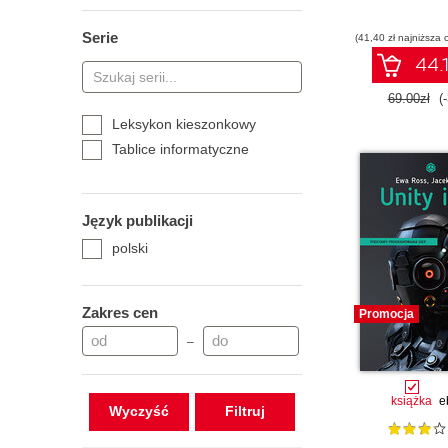
Serie
(41,40 zł najniższa 
44.1
69.00zł
(
Leksykon kieszonkowy
Tablice informatyczne
Język publikacji
polski
Zakres cen
Promocja
–
książka
e
Wyczyść