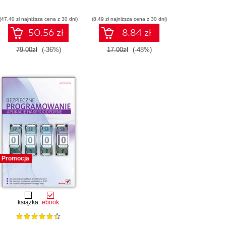
(47,40 zł najniższa cena z 30 dni)
(8,49 zł najniższa cena z 30 dni)
50.56 zł
8.84 zł
79.00zł
(-36%)
17.00zł
(-48%)
Promocja
książka
ebook