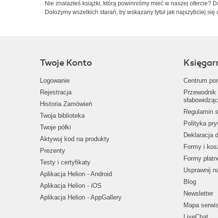
Nie znalazłeś książki, którą powinniśmy mieć w naszej ofercie? 
Dołożymy wszelkich starań, by wskazany tytuł jak najszybciej się 
Twoje Konto
Księgar
Logowanie
Centrum po
Rejestracja
Przewodnik 
słabowidząc
Historia Zamówień
Regulamin s
Twoja biblioteka
Polityka pr
Twoje półki
Deklaracja 
Aktywuj kod na produkty
Formy i kos
Prezenty
Formy płatn
Testy i certyfikaty
Usprawnij 
Aplikacja Helion - Android
Blog
Aplikacja Helion - iOS
Newsletter
Aplikacja Helion - AppGallery
Mapa serwi
LiveChat