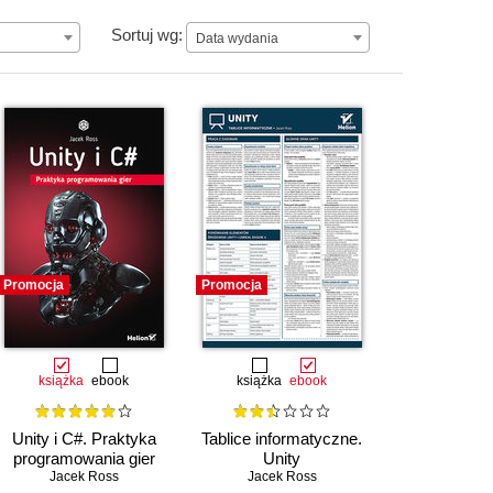
Data wydania
Sortuj wg:
Data wydania
Promocja
Promocja
książka
ebook
książka
ebook
Unity i C#. Praktyka
Tablice informatyczne.
programowania gier
Unity
Jacek Ross
Jacek Ross