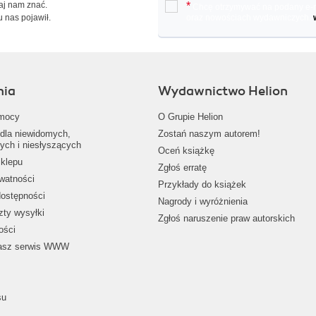
Daj nam znać.
*
Chcę otrzymywać na podany e-ma
u nas pojawił.
oraz nowościach wydawniczych.
nia
Wydawnictwo Helion
mocy
O Grupie Helion
dla niewidomych,
Zostań naszym autorem!
ych i niesłyszących
Oceń książkę
klepu
Zgłoś erratę
ywatności
Przykłady do książek
dostępności
Nagrody i wyróżnienia
zty wysyłki
Zgłoś naruszenie praw autorskich
ości
nasz serwis WWW
su