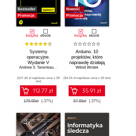
Bestseller
Nowość
Promocja
Promocja
książka
ebook
książka
ebook
Systemy
Arduino. 10
operacyjne.
projektów, które
Wydanie V
naprawdę działają
Andrew S. Tanenbaum
,
Herbert Bos
Witold Wrotek
(107,40 zł najniższa cena z 30
(34,20 zł najniższa cena z 30 dni)
dni)
112.77 zł
35.91 zł
179.00zł
(-37%)
57.00zł
(-37%)