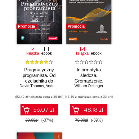
Promocja
Promocja
książka
ebook
książka
ebook
Pragmatyczny
Informatyka
programista. Od
śledcza.
czeladnika do
Gromadzenie,
mistrza. Wydanie II
David Thomas
,
Andrew Hunt
William Oettinger
analiza i
zabezpieczanie
(53,40 zł najniższa cena z 30 dni)
(47,40 zł najniższa cena z 30 dni)
dowodów
elektronicznych dla
początkujących.
56.07 zł
48.18 zł
Wydanie II
89.00zł
(-37%)
79.00zł
(-39%)