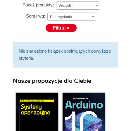
Pokaż produkty:
Wszystkie
Sortuj wg:
Data wydania
Filtruj »
Nie znaleziono książek spełniających powyższe
kryteria.
Nasze propozycje dla Ciebie