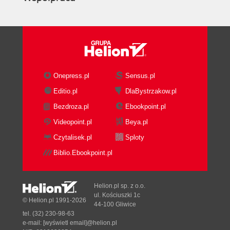
Onepress.pl
Sensus.pl
Editio.pl
DlaBystrzakow.pl
Bezdroza.pl
Ebookpoint.pl
Videopoint.pl
Beya.pl
Czytalisek.pl
Sploty
Biblio.Ebookpoint.pl
Helion.pl sp. z o.o.
ul. Kościuszki 1c
© Helion.pl 1991-2026
44-100 Gliwice
tel. (32) 230-98-63
e-mail:
[wyświetl email]@helion.pl