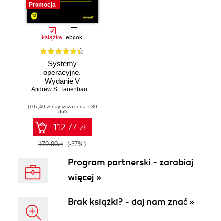
Promocja
książka
ebook
Systemy
operacyjne.
Wydanie V
Andrew S. Tanenbaum
,
Herbert Bos
(107,40 zł najniższa cena z 30
dni)
112.77 zł
179.00zł
(-37%)
Program partnerski - zarabiaj
więcej »
Brak książki? - daj nam znać »