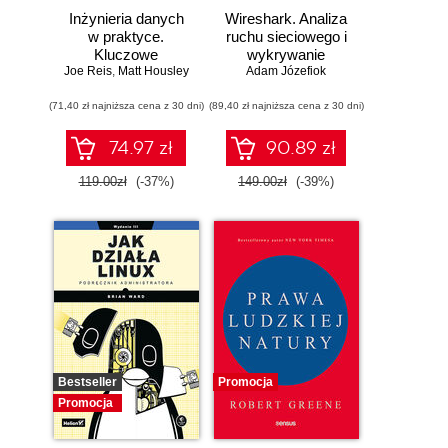
Inżynieria danych
Wireshark. Analiza
w praktyce.
ruchu sieciowego i
Kluczowe
wykrywanie
Joe Reis
koncepcje i
,
Matt Housley
Adam Józefiok
włamań
najlepsze
(71,40 zł najniższa cena z 30 dni)
technologie
(89,40 zł najniższa cena z 30 dni)
74.97 zł
90.89 zł
119.00zł
(-37%)
149.00zł
(-39%)
Bestseller
Promocja
Promocja