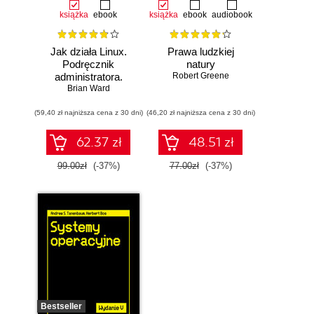
książka
ebook
książka
ebook
audiobook
Jak działa Linux.
Prawa ludzkiej
Podręcznik
natury
administratora.
Robert Greene
Wydanie III
Brian Ward
(59,40 zł najniższa cena z 30 dni)
(46,20 zł najniższa cena z 30 dni)
62.37 zł
48.51 zł
99.00zł
(-37%)
77.00zł
(-37%)
Bestseller