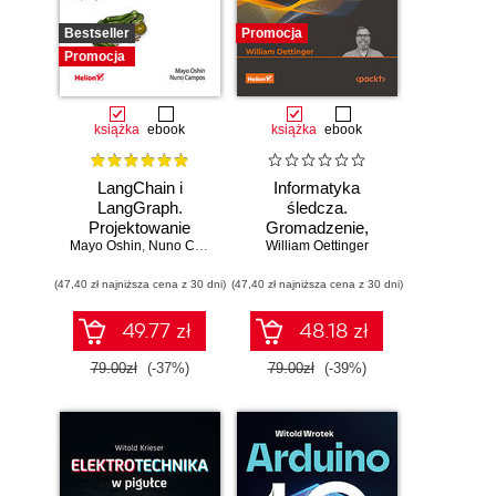
Bestseller
Promocja
Promocja
książka
ebook
książka
ebook
LangChain i
Informatyka
LangGraph.
śledcza.
Projektowanie
Gromadzenie,
Mayo Oshin
aplikacji opartych
,
Nuno Campos
William Oettinger
analiza i
na dużych
zabezpieczanie
(47,40 zł najniższa cena z 30 dni)
modelach
(47,40 zł najniższa cena z 30 dni)
dowodów
językowych w
elektronicznych dla
praktyce
początkujących.
49.77 zł
48.18 zł
Wydanie II
79.00zł
(-37%)
79.00zł
(-39%)