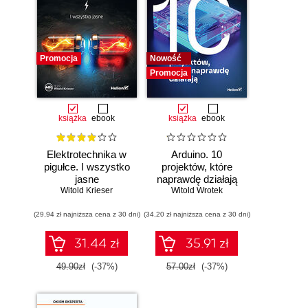
Promocja
Nowość
Promocja
książka
ebook
książka
ebook
Elektrotechnika w
Arduino. 10
pigułce. I wszystko
projektów, które
jasne
naprawdę działają
Witold Krieser
Witold Wrotek
(29,94 zł najniższa cena z 30 dni)
(34,20 zł najniższa cena z 30 dni)
31.44 zł
35.91 zł
49.90zł
(-37%)
57.00zł
(-37%)