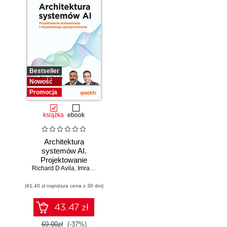
Bestseller
Nowość
Promocja
książka
ebook
Architektura
systemów AI.
Projektowanie
Richard D Avila
skalowalnego i
,
Imran Ahmad
niezawodnego
(41,40 zł najniższa cena z 30 dni)
oprogramowania
43.47 zł
69.00zł
(-37%)