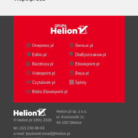
Onepress.pl
Sensus.pl
Editio.pl
DlaBystrzakow.pl
Bezdroza.pl
Ebookpoint.pl
Videopoint.pl
Beya.pl
Czytalisek.pl
Sploty
Biblio.Ebookpoint.pl
Helion.pl sp. z o.o.
ul. Kościuszki 1c
© Helion.pl 1991-2026
44-100 Gliwice
tel. (32) 230-98-63
e-mail:
[wyświetl email]@helion.pl