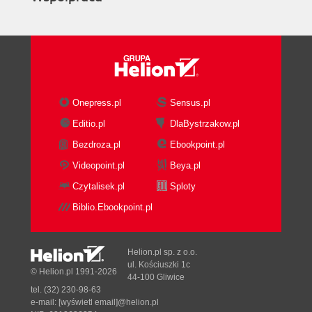
Onepress.pl
Sensus.pl
Editio.pl
DlaBystrzakow.pl
Bezdroza.pl
Ebookpoint.pl
Videopoint.pl
Beya.pl
Czytalisek.pl
Sploty
Biblio.Ebookpoint.pl
Helion.pl sp. z o.o.
ul. Kościuszki 1c
© Helion.pl 1991-2026
44-100 Gliwice
tel. (32) 230-98-63
e-mail:
[wyświetl email]@helion.pl