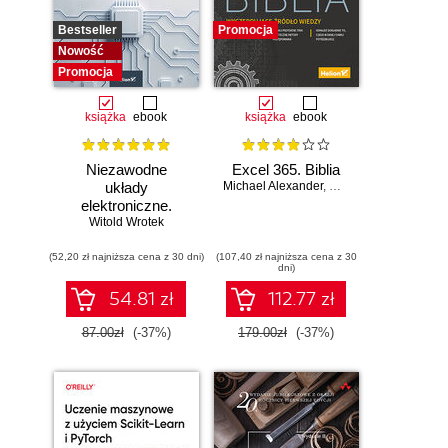
Bestseller
Promocja
Nowość
Promocja
książka
ebook
książka
ebook
Niezawodne
Excel 365. Biblia
układy
Michael Alexander
,
Dick Kusleika
elektroniczne.
Witold Wrotek
Podręcznik
konstruktora
(52,20 zł najniższa cena z 30 dni)
(107,40 zł najniższa cena z 30
dni)
54.81 zł
112.77 zł
87.00zł
(-37%)
179.00zł
(-37%)