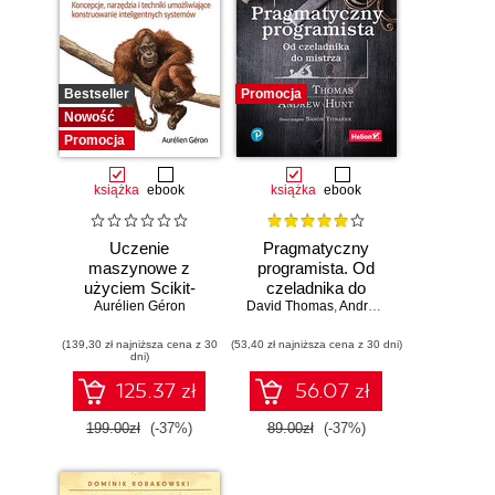
Bestseller
Promocja
Nowość
Promocja
książka
ebook
książka
ebook
Uczenie
Pragmatyczny
maszynowe z
programista. Od
użyciem Scikit-
czeladnika do
Learn i PyTorch.
Aurélien Géron
mistrza. Wydanie II
David Thomas
,
Andrew Hunt
Koncepcje,
(139,30 zł najniższa cena z 30
narzędzia i techniki
(53,40 zł najniższa cena z 30 dni)
dni)
umożliwiające
konstruowanie
125.37 zł
56.07 zł
inteligentnych
systemów
199.00zł
(-37%)
89.00zł
(-37%)