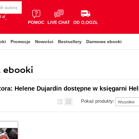
 zł
POMOC
LIVE CHAT
OD O,OOZŁ
oki
Promocje
Nowości
Bestsellery
Darmowe ebooki
, ebooki
tora: Helene Dujardin dostępne w księgarni Hel
Pokaż produkty:
Wszystkie