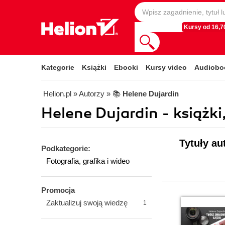
Kursy od 16,70
Kategorie
Książki
Ebooki
Kursy video
Audiobo
Helion.pl
» Autorzy
» 📚
Helene Dujardin
Helene Dujardin - książki
Tytuły au
Podkategorie:
Fotografia, grafika i wideo
Promocja
Zaktualizuj swoją wiedzę
1