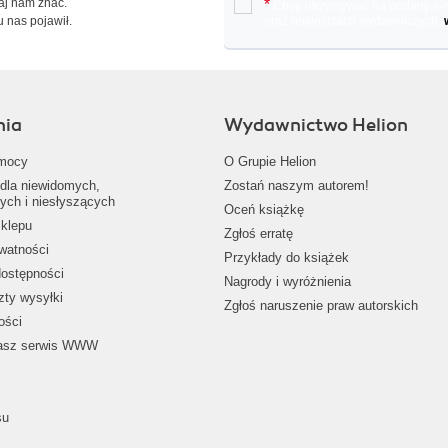
Daj nam znać.
*
Chcę otrzymywać na podany e-ma
u nas pojawił.
oraz nowościach wydawniczych.
nia
Wydawnictwo Helion
mocy
O Grupie Helion
dla niewidomych,
Zostań naszym autorem!
ych i niesłyszących
Oceń książkę
klepu
Zgłoś erratę
ywatności
Przykłady do książek
dostępności
Nagrody i wyróżnienia
zty wysyłki
Zgłoś naruszenie praw autorskich
ości
nasz serwis WWW
su