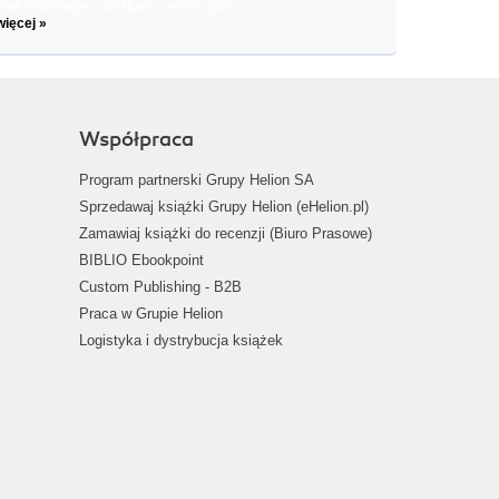
il informacje o zniżkach, promocjach
więcej »
Współpraca
Program partnerski Grupy Helion SA
Sprzedawaj książki Grupy Helion (eHelion.pl)
Zamawiaj książki do recenzji (Biuro Prasowe)
BIBLIO Ebookpoint
Custom Publishing - B2B
Praca w Grupie Helion
Logistyka i dystrybucja książek