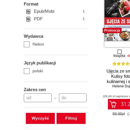
Format
Epub/Mobi
1
PDF
1
Promocja
Wydawca
Helion
książka
e
Język publikacji
polski
Ujęcia ze s
Kulisy foto
kulinarnej i s
Helene Duj
dań
Zakres cen
(29,49 zł najniższa 
–
31.2
59.00zł
(
Wyczyść