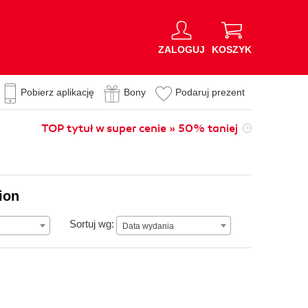
ZALOGUJ
KOSZYK
Pobierz aplikację
Bony
Podaruj prezent
TOP tytuł w super cenie » 50% taniej
ion
Data wydania
Sortuj wg:
Data wydania