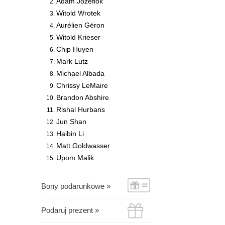
Adam Józefiok
Witold Wrotek
Aurélien Géron
Witold Krieser
Chip Huyen
Mark Lutz
Michael Albada
Chrissy LeMaire
Brandon Abshire
Rishal Hurbans
Jun Shan
Haibin Li
Matt Goldwasser
Upom Malik
Bony podarunkowe »
Podaruj prezent »