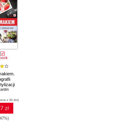
book
makiem.
grafii
tylizacji
ardin
cena z 30 dni)
7 zł
-47%)