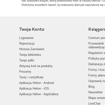
Nie znalazłeś książki, którą powinniśmy mieć w naszej ofercie? 
Dołożymy wszelkich starań, by wskazany tytuł jak najszybciej się 
Twoje Konto
Księgar
Logowanie
Centrum po
Rejestracja
Przewodnik 
słabowidząc
Historia Zamówień
Regulamin s
Twoja biblioteka
Polityka pr
Twoje półki
Deklaracja 
Aktywuj kod na produkty
Formy i kos
Prezenty
Formy płatn
Testy i certyfikaty
Usprawnij 
Aplikacja Helion - Android
Blog
Aplikacja Helion - iOS
Newsletter
Aplikacja Helion - AppGallery
Mapa serwi
LiveChat