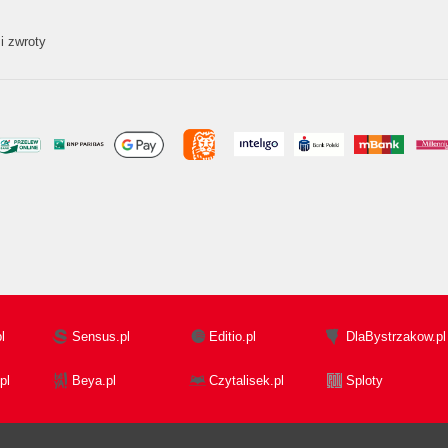
i zwroty
l
Sensus.pl
Editio.pl
DlaBystrzakow.pl
pl
Beya.pl
Czytalisek.pl
Sploty