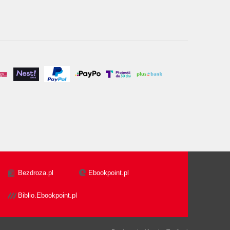
Bezdroza.pl
Ebookpoint.pl
Biblio.Ebookpoint.pl