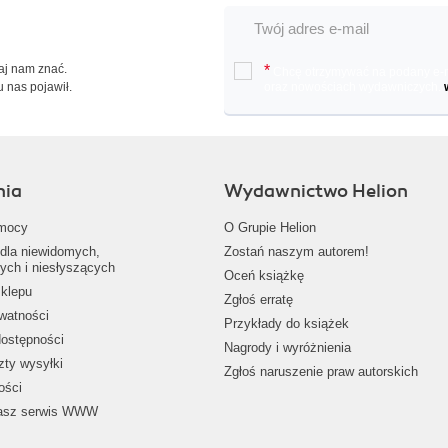
Daj nam znać.
*
Chcę otrzymywać na podany e-ma
u nas pojawił.
oraz nowościach wydawniczych.
nia
Wydawnictwo Helion
mocy
O Grupie Helion
dla niewidomych,
Zostań naszym autorem!
ych i niesłyszących
Oceń książkę
klepu
Zgłoś erratę
ywatności
Przykłady do książek
dostępności
Nagrody i wyróżnienia
zty wysyłki
Zgłoś naruszenie praw autorskich
ości
nasz serwis WWW