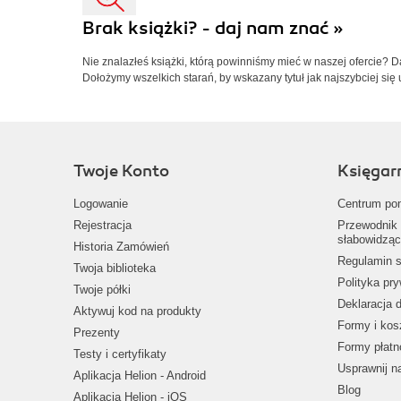
Brak książki? - daj nam znać »
Nie znalazłeś książki, którą powinniśmy mieć w naszej ofercie? 
Dołożymy wszelkich starań, by wskazany tytuł jak najszybciej się 
Twoje Konto
Księgar
Logowanie
Centrum po
Rejestracja
Przewodnik 
słabowidząc
Historia Zamówień
Regulamin s
Twoja biblioteka
Polityka pr
Twoje półki
Deklaracja 
Aktywuj kod na produkty
Formy i kos
Prezenty
Formy płatn
Testy i certyfikaty
Usprawnij 
Aplikacja Helion - Android
Blog
Aplikacja Helion - iOS