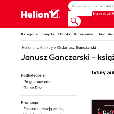
Kursy od 16,70
Kategorie
Książki
Ebooki
Kursy video
Audiobo
Helion.pl
» Autorzy
» 📚
Janusz Ganczarski
Janusz Ganczarski - książ
Tytuły au
Podkategorie:
Programowanie
Game Dev
Promocja
Zaktualizuj swoją wiedzę
2