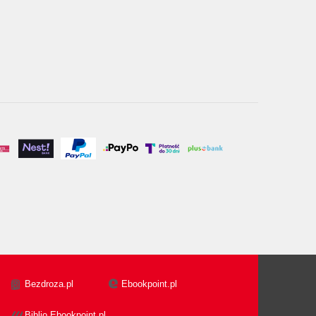
Bezdroza.pl
Ebookpoint.pl
Biblio.Ebookpoint.pl