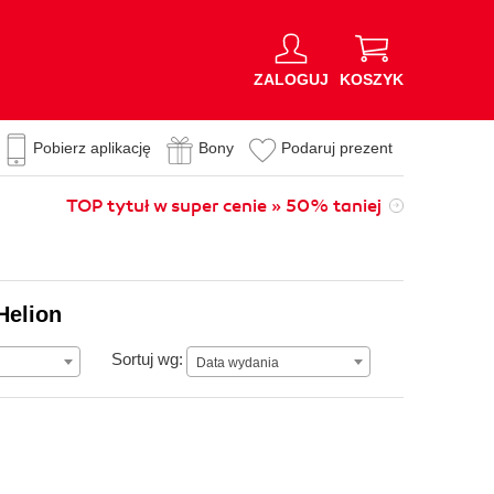
ZALOGUJ
KOSZYK
Pobierz aplikację
Bony
Podaruj prezent
TOP tytuł w super cenie » 50% taniej
Helion
Data wydania
Sortuj wg:
Data wydania