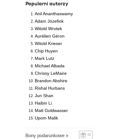
Popularni autorzy
Anil Ananthaswamy
Adam Józefiok
Witold Wrotek
Aurélien Géron
Witold Krieser
Chip Huyen
Mark Lutz
Michael Albada
Chrissy LeMaire
Brandon Abshire
Rishal Hurbans
Jun Shan
Haibin Li
Matt Goldwasser
Upom Malik
Bony podarunkowe »