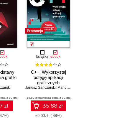
Promocja
book
książka
ebook
odstawy
C++. Wykorzystaj
a grafiki
potęgę aplikacji
graficznych
zarski
Janusz Ganczarski
,
Mariusz Owczarek
cena z 30 dni)
(34,50 zł najniższa cena z 30 dni)
7 zł
35.88 zł
-47%)
69.00zł
(-48%)