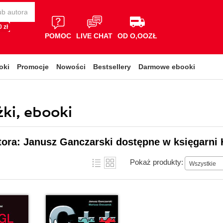
 zł
POMOC
LIVE CHAT
OD O,OOZŁ
oki
Promocje
Nowości
Bestsellery
Darmowe ebooki
ki, ebooki
tora: Janusz Ganczarski dostępne w księgarni 
Pokaż produkty:
Wszystkie