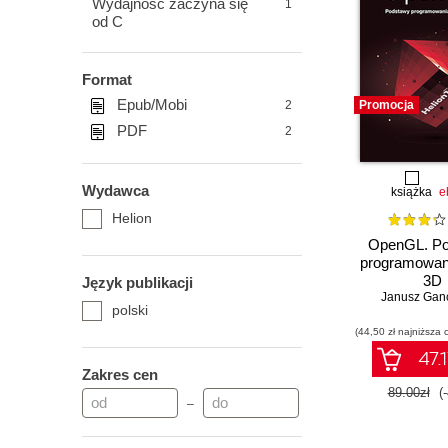
Wydajność zaczyna się
1
od C
Format
Epub/Mobi
2
Promocja
PDF
2
Wydawca
książka
e
Helion
OpenGL. P
programowani
3D
Język publikacji
Janusz Ganc
polski
(44,50 zł najniższa 
47.1
Zakres cen
89.00zł
(
–