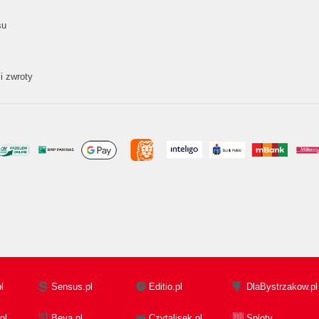
su
i zwroty
l
Sensus.pl
Editio.pl
DlaBystrzakow.pl
pl
Beya.pl
Czytalisek.pl
Sploty