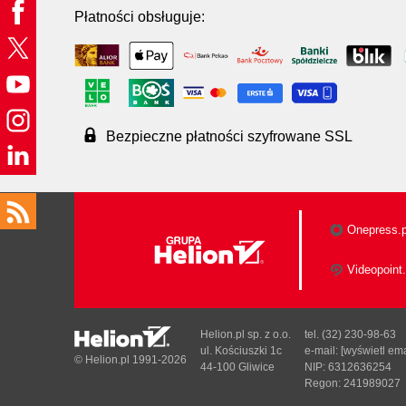
Płatności obsługuje:
Bezpieczne płatności szyfrowane SSL
Onepress.p
Videopoint.
Helion.pl sp. z o.o.
tel. (32) 230-98-63
ul. Kościuszki 1c
e-mail:
[wyświetl ema
© Helion.pl 1991-2026
44-100 Gliwice
NIP: 6312636254
Regon: 241989027