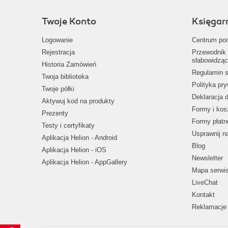
Twoje Konto
Księgar
Logowanie
Centrum po
Rejestracja
Przewodnik 
słabowidząc
Historia Zamówień
Regulamin s
Twoja biblioteka
Polityka pr
Twoje półki
Deklaracja 
Aktywuj kod na produkty
Formy i kos
Prezenty
Formy płatn
Testy i certyfikaty
Usprawnij 
Aplikacja Helion - Android
Blog
Aplikacja Helion - iOS
Newsletter
Aplikacja Helion - AppGallery
Mapa serwi
LiveChat
Kontakt
Reklamacje 