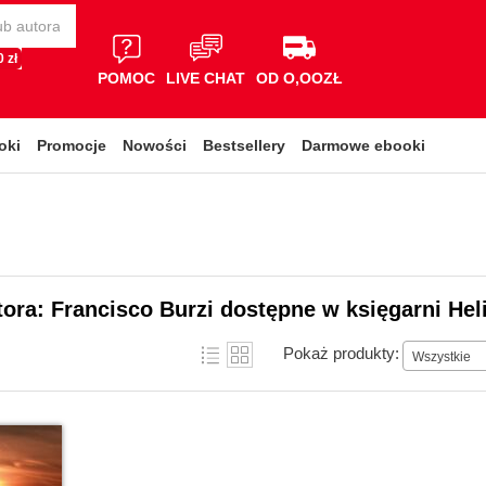
 zł
POMOC
LIVE CHAT
OD O,OOZŁ
oki
Promocje
Nowości
Bestsellery
Darmowe ebooki
tora: Francisco Burzi dostępne w księgarni Hel
Pokaż produkty:
Wszystkie