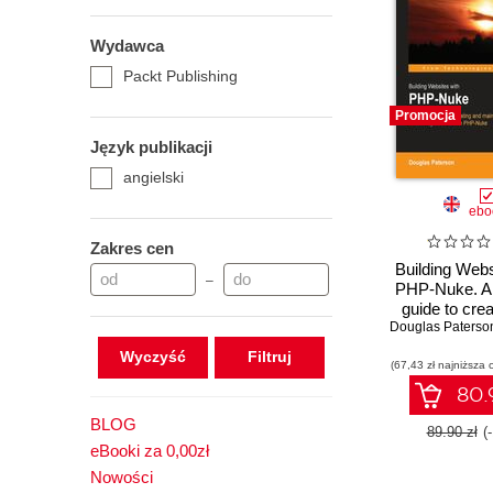
Wydawca
Packt Publishing
Promocja
Język publikacji
angielski
ebo
Zakres cen
Building Webs
–
PHP-Nuke. A 
guide to cre
Douglas Paterso
maintaining 
community 
Wyczyść
(67,43 zł najniższa 
with PHP
80.9
BLOG
89.90 zł
(
eBooki za 0,00zł
Nowości