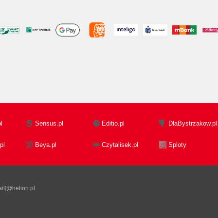
l
Sensus.pl
Editio.pl
DlaBystrzakow.pl
pl
Beya.pl
Czytalisek.pl
Sploty
il]@helion.pl