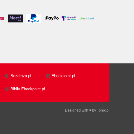
Bezdroza.pl
Ebookpoint.pl
Biblio.Ebookpoint.pl
Designed with ♥ by
Tonik.pl