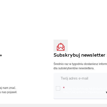
»
Subskrybuj newsletter 
Średnio raz w tygodniu dostaniesz infor
dla subskrybentów newslettera.
Daj nam znać.
*
Chcę otrzymywać na podany e-ma
u nas pojawił.
oraz nowościach wydawniczych.