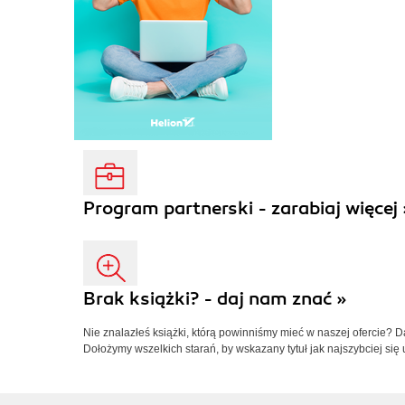
Program partnerski - zarabiaj więcej 
Brak książki? - daj nam znać »
Nie znalazłeś książki, którą powinniśmy mieć w naszej ofercie? 
Dołożymy wszelkich starań, by wskazany tytuł jak najszybciej się 