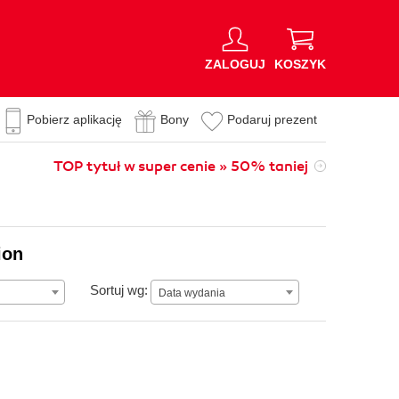
ZALOGUJ
KOSZYK
Pobierz aplikację
Bony
Podaruj prezent
TOP tytuł w super cenie » 50% taniej
ion
Data wydania
Sortuj wg:
Data wydania