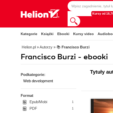
Kursy od 16,70
Kategorie
Książki
Ebooki
Kursy video
Audiobo
Helion.pl
» Autorzy
» 📚
Francisco Burzi
Francisco Burzi - ebooki
Tytuły au
Podkategorie:
Web development
Format
Epub/Mobi
1
PDF
1