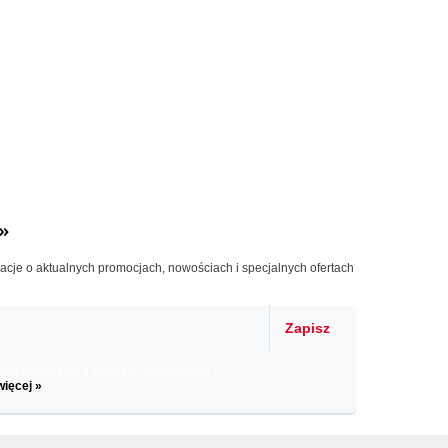
»
macje o aktualnych promocjach, nowościach i specjalnych ofertach
Zapisz
il informacje o zniżkach, promocjach
więcej »