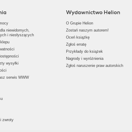
nia
Wydawnictwo Helion
mocy
O Grupie Helion
dla niewidomych,
Zostań naszym autorem!
ych i niesłyszących
Oceń książkę
klepu
Zgłoś erratę
ywatności
Przykłady do książek
dostępności
Nagrody i wyróżnienia
zty wysyłki
Zgłoś naruszenie praw autorskich
ości
nasz serwis WWW
su
i zwroty