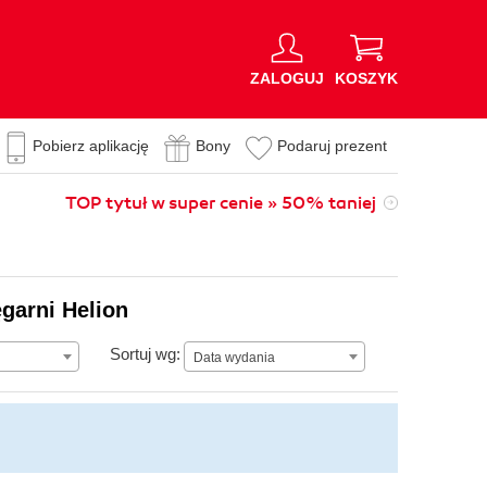
ZALOGUJ
KOSZYK
Pobierz aplikację
Bony
Podaruj prezent
TOP tytuł w super cenie » 50% taniej
garni Helion
Data wydania
Sortuj wg:
Data wydania