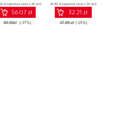
40 zł najniższa cena z 30 dni)
(9,90 zł najniższa cena z 30 dni)
56.07 zł
32.21 zł
89.00zł
(-37%)
37.89 zł
(-15%)