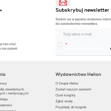
»
Subskrybuj newsletter 
Średnio raz w tygodniu dostaniesz infor
dla subskrybentów newslettera.
Daj nam znać.
*
Chcę otrzymywać na podany e-ma
u nas pojawił.
oraz nowościach wydawniczych.
nia
Wydawnictwo Helion
mocy
O Grupie Helion
dla niewidomych,
Zostań naszym autorem!
ych i niesłyszących
Oceń książkę
klepu
Zgłoś erratę
ywatności
Przykłady do książek