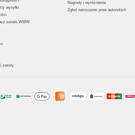
dostępności
Nagrody i wyróżnienia
zty wysyłki
Zgłoś naruszenie praw autorskich
ości
nasz serwis WWW
su
i zwroty