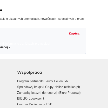
»
macje o aktualnych promocjach, nowościach i specjalnych ofertach
Zapisz
il informacje o zniżkach, promocjach
więcej »
Współpraca
Program partnerski Grupy Helion SA
Sprzedawaj książki Grupy Helion (eHelion.pl)
Zamawiaj książki do recenzji (Biuro Prasowe)
BIBLIO Ebookpoint
Custom Publishing - B2B