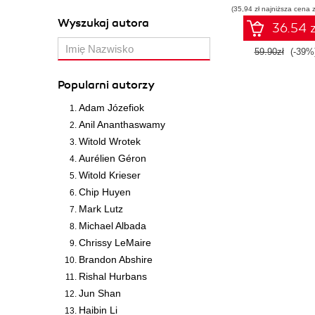
(35,94 zł najniższa cena z
Wyszukaj autora
36.54 z
59.90zł
(-39%
Popularni autorzy
Adam Józefiok
Anil Ananthaswamy
Witold Wrotek
Aurélien Géron
Witold Krieser
Chip Huyen
Mark Lutz
Michael Albada
Chrissy LeMaire
Brandon Abshire
Rishal Hurbans
Jun Shan
Haibin Li