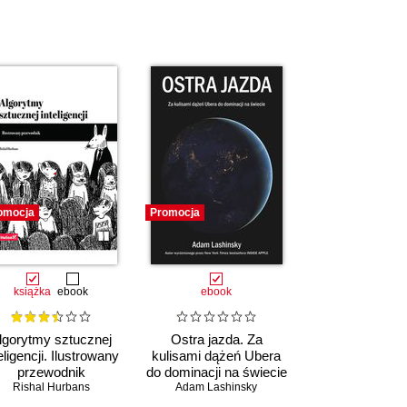
omocja
Promocja
książka
ebook
ebook
lgorytmy sztucznej
Ostra jazda. Za
eligencji. Ilustrowany
kulisami dążeń Ubera
przewodnik
do dominacji na świecie
,
Upom Malik
Rishal Hurbans
,
Benjamin Johnston
Adam Lashinsky