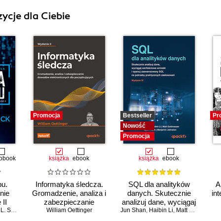
ycje dla Ciebie
Promocja
Bestseller
Pr
Nowość
Promocja
obook
książka
ebook
książka
ebook
pu.
Informatyka śledcza.
SQL dla analityków
A
nie
Gromadzenie, analiza i
danych. Skutecznie
int
 II
zabezpieczanie
analizuj dane, wyciągaj
 Simon
William Oettinger
dowodów
Jun Shan
wartościowe wnioski i
,
Haibin Li
,
Matt Goldwasser
elektronicznych dla
opanuj zaawansowany