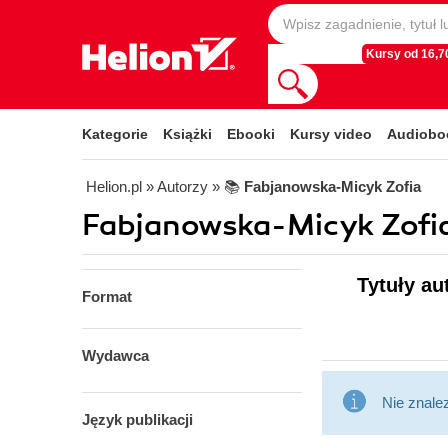
Kursy od 16,70
Kategorie
Książki
Ebooki
Kursy video
Audiobo
Helion.pl
» Autorzy
» 📚
Fabjanowska-Micyk Zofia
Fabjanowska-Micyk Zofia 
Tytuły au
Format
Wydawca
Nie znale
Język publikacji