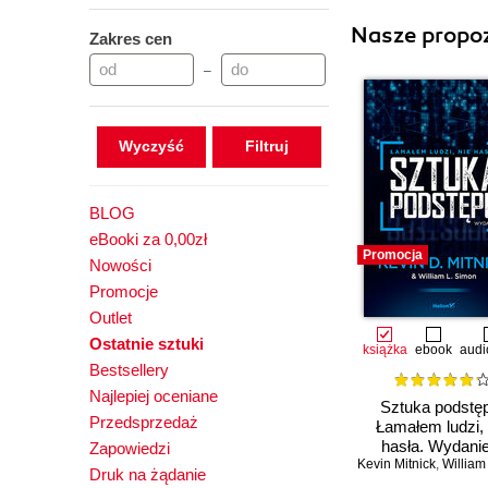
Nasze propoz
Zakres cen
–
Wyczyść
BLOG
eBooki za 0,00zł
Promocja
Nowości
Promocje
Outlet
Ostatnie sztuki
książka
ebook
audi
Bestsellery
Najlepiej oceniane
Sztuka podstę
Przedsprzedaż
Łamałem ludzi, 
hasła. Wydanie
Zapowiedzi
Kevin Mitnick
,
William L.
Druk na żądanie