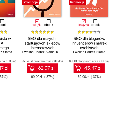
Promocja
Promocja
book
książka
ebook
książka
ebook
ista w
SEO dla małych i
SEO dla blogerów,
AI i
startujących sklepów
influencerów i marek
wnego
internetowych
osobistych
ez-Siama
ania
Ewelina Podrez-Siama
,
Katarzyna Baranowska
Ewelina Podrez-Siama
cena z 30 dni)
(59,40 zł najniższa cena z 30 dni)
(41,40 zł najniższa cena z 30 dni)
7 zł
62.37 zł
43.47 zł
-37%)
99.00zł
(-37%)
69.00zł
(-37%)