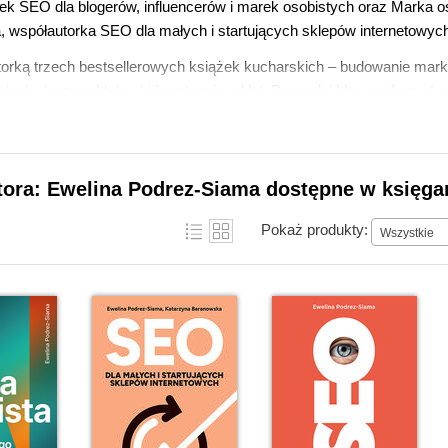
ek SEO dla blogerów, influencerów i marek osobistych oraz Marka o
 współautorka SEO dla małych i startujących sklepów internetowyc
torką trzech bestsellerowych książek kucharskich – budowanie marki 
opisuje, lecz praktyka, którą stosuje od lat. Prowadzi blog
podrez.pl
, 
 w czasach generatywnego wyszukiwania.
okazuje, że SEO to nie magia, a strategia, konsekwencja oraz zroz
e i modelach językowych. Tę misję realizuje również w swoich ksi
tora: Ewelina Podrez-Siama dostępne w księgar
Pokaż produkty:
Wszystkie