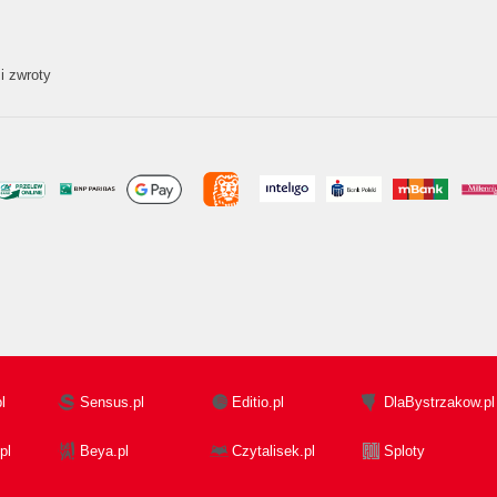
i zwroty
l
Sensus.pl
Editio.pl
DlaBystrzakow.pl
pl
Beya.pl
Czytalisek.pl
Sploty