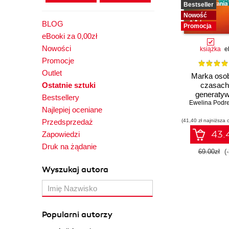
Bestseller
Nowość
BLOG
Promocja
eBooki za 0,00zł
Nowości
książka
e
Promocje
Outlet
Marka osob
Ostatnie sztuki
czasach 
generaty
Bestsellery
Ewelina Podr
wyszukiw
Najlepiej oceniane
Przedsprzedaż
(41,40 zł najniższa 
43.4
Zapowiedzi
Druk na żądanie
69.00zł
(
Wyszukaj autora
Popularni autorzy