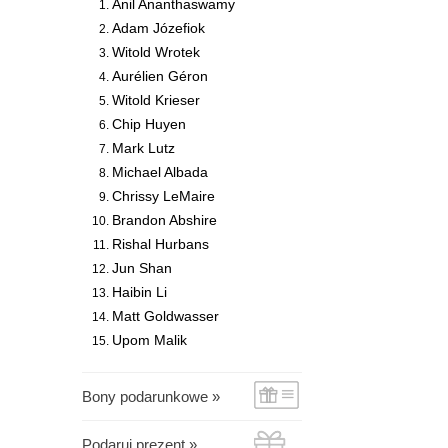
Anil Ananthaswamy
Adam Józefiok
Witold Wrotek
Aurélien Géron
Witold Krieser
Chip Huyen
Mark Lutz
Michael Albada
Chrissy LeMaire
Brandon Abshire
Rishal Hurbans
Jun Shan
Haibin Li
Matt Goldwasser
Upom Malik
Bony podarunkowe »
Podaruj prezent »