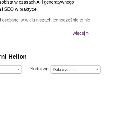
sobista w czasach AI i generatywnego
h i SEO w praktyce.
osobistej w wielu niszach jednocześnie to nie
na którym porusza tematy związane z
więcej »
umienie tego, czego naprawdę szuka użytkownik
ążkach.
ni Helion
Data wydania
Sortuj wg:
Data wydania