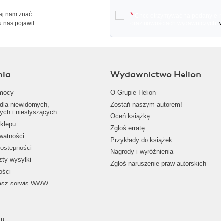
Daj nam znać.
*
Chcę otrzymywać na podany e-ma
u nas pojawił.
oraz nowościach wydawniczych.
nia
Wydawnictwo Helion
mocy
O Grupie Helion
dla niewidomych,
Zostań naszym autorem!
ych i niesłyszących
Oceń książkę
klepu
Zgłoś erratę
ywatności
Przykłady do książek
dostępności
Nagrody i wyróżnienia
zty wysyłki
Zgłoś naruszenie praw autorskich
ości
nasz serwis WWW
su