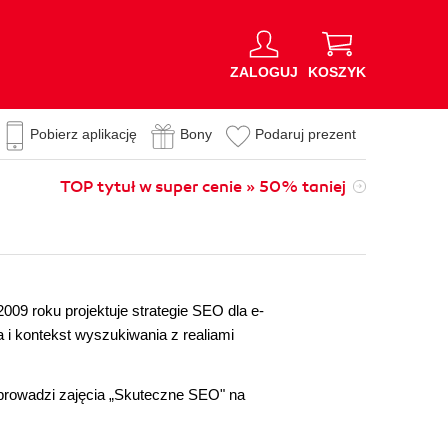
ZALOGUJ
KOSZYK
Pobierz aplikację
Bony
Podaruj prezent
TOP tytuł w super cenie » 50% taniej
009 roku projektuje strategie SEO dla e-
a i kontekst wyszukiwania z realiami
prowadzi zajęcia „Skuteczne SEO" na