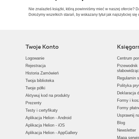
Nie znalazłeś książki, którą powinniśmy mieć w naszej ofercie? 
Dołożymy wszelkich starań, by wskazany tytuł jak najszybciej się 
Twoje Konto
Księgar
Logowanie
Centrum po
Rejestracja
Przewodnik 
słabowidząc
Historia Zamówień
Regulamin s
Twoja biblioteka
Polityka pr
Twoje półki
Deklaracja 
Aktywuj kod na produkty
Formy i kos
Prezenty
Formy płatn
Testy i certyfikaty
Usprawnij 
Aplikacja Helion - Android
Blog
Aplikacja Helion - iOS
Newsletter
Aplikacja Helion - AppGallery
Mapa serwi