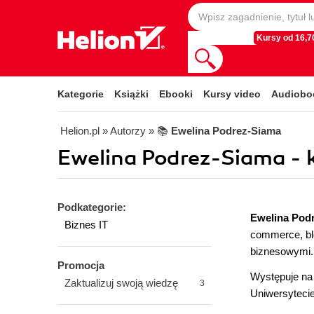
Kursy od 16,70
Kategorie
Książki
Ebooki
Kursy video
Audiobo
Helion.pl
» Autorzy
» 📚
Ewelina Podrez-Siama
Ewelina Podrez-Siama - k
Podkategorie:
Ewelina Pod
Biznes IT
commerce, blo
biznesowymi.
Promocja
Występuje na
Zaktualizuj swoją wiedzę
3
Uniwersytecie