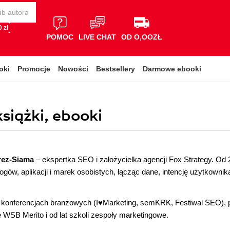
 zł
POMOC
LIVE CHAT
OD O,OOZŁ
oki
Promocje
Nowości
Bestsellery
Darmowe ebooki
siążki, ebooki
rez-Siama
– ekspertka SEO i założycielka agencji Fox Strategy. Od 2
gów, aplikacji i marek osobistych, łącząc dane, intencję użytkownik
 konferencjach branżowych (I
♥
Marketing, semKRK, Festiwal SEO), 
 WSB Merito i od lat szkoli zespoły marketingowe.