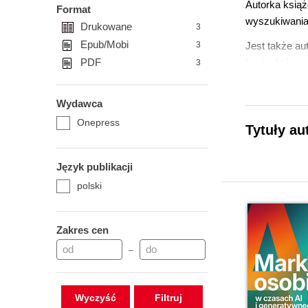
Autorka książ
Format
wyszukiwania,
Drukowane
3
Epub/Mobi
3
Jest także au
PDF
teoria, którą 
3
widocznością
Wydawca
Na co dzień p
w wyszukiwarc
Onepress
Tytuły au
Język publikacji
polski
Zakres cen
–
Wyczyść