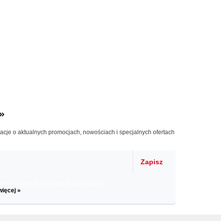
»
macje o aktualnych promocjach, nowościach i specjalnych ofertach
Zapisz
il informacje o zniżkach, promocjach
więcej »