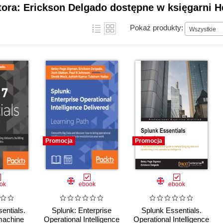
tora: Erickson Delgado dostępne w księgarni H
Pokaż produkty:
Wszystkie
Promocja
Promocja
ok
ebook
ebook
entials.
Splunk: Enterprise
Splunk Essentials.
machine
Operational Intelligence
Operational Intelligence