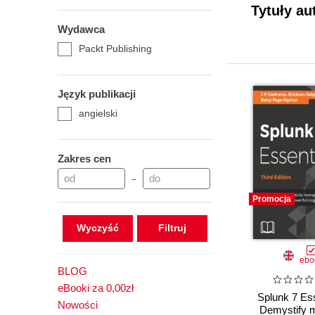
Tytuły au
Wydawca
Packt Publishing
Język publikacji
angielski
Zakres cen
–
Promocja
Wyczyść
ebo
BLOG
eBooki za 0,00zł
Splunk 7 Ess
Nowości
Demystify 