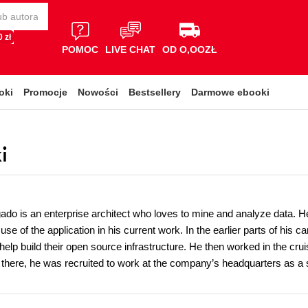
 zł
POMOC
LIVE CHAT
OD O,OOZŁ
oki
Promocje
Nowości
Bestsellery
Darmowe ebooki
i
ado is an enterprise architect who loves to mine and analyze data. H
use of the application in his current work. In the earlier parts of his 
 help build their open source infrastructure. He then worked in the cr
m there, he was recruited to work at the company’s headquarters as a 