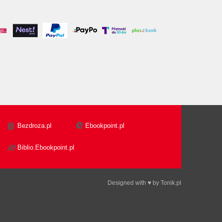
Bezdroza.pl
Ebookpoint.pl
Biblio.Ebookpoint.pl
Designed with ♥ by
Tonik.pl