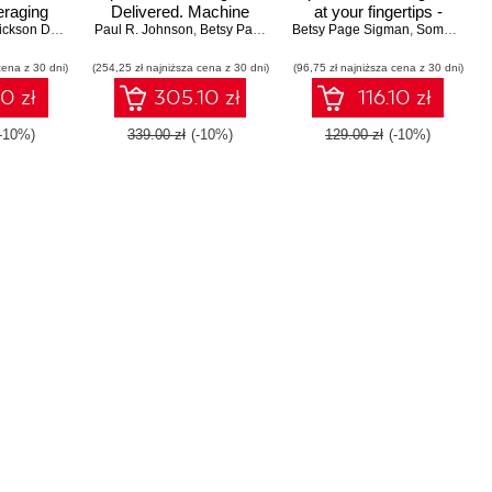
eraging
Delivered. Machine
at your fingertips -
uilding
ckson Delgado
,
Paul R. Johnson
Betsy Page Sigman
data made accessible
,
Betsy Page Sigman
Betsy Page Sigman
,
Derek Mock
Second Edition
,
Ashish Kumar 
,
Somesh Soni
 sharing
ts - Third
cena z 30 dni)
(254,25 zł najniższa cena z 30 dni)
(96,75 zł najniższa cena z 30 dni)
n
10 zł
305.10 zł
116.10 zł
(-10%)
339.00 zł
(-10%)
129.00 zł
(-10%)