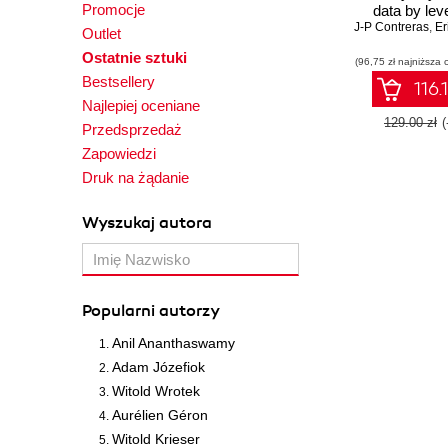
Promocje
data by lev
J-P Contreras
datasets, b
,
Eri
Outlet
reports, and
Ostatnie sztuki
powerful insigh
(96,75 zł najniższa 
Bestsellery
Editio
116.
Najlepiej oceniane
129.00 zł
Przedsprzedaż
Zapowiedzi
Druk na żądanie
Wyszukaj autora
Popularni autorzy
Anil Ananthaswamy
Adam Józefiok
Witold Wrotek
Aurélien Géron
Witold Krieser