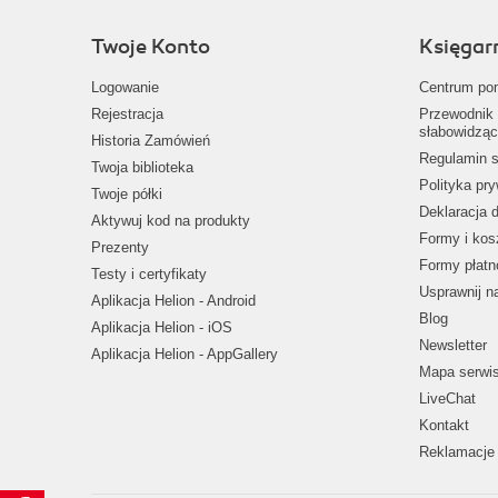
Twoje Konto
Księgar
Logowanie
Centrum po
Rejestracja
Przewodnik 
słabowidząc
Historia Zamówień
Regulamin s
Twoja biblioteka
Polityka pr
Twoje półki
Deklaracja 
Aktywuj kod na produkty
Formy i kos
Prezenty
Formy płatn
Testy i certyfikaty
Usprawnij 
Aplikacja Helion - Android
Blog
Aplikacja Helion - iOS
Newsletter
Aplikacja Helion - AppGallery
Mapa serwi
LiveChat
Kontakt
Reklamacje 