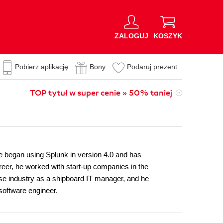
ZALOGUJ
KOSZYK
Pobierz aplikację
Bony
Podaruj prezent
TOP tytuł w super cenie » 50% taniej
e began using Splunk in version 4.0 and has
career, he worked with start-up companies in the
uise industry as a shipboard IT manager, and he
software engineer.