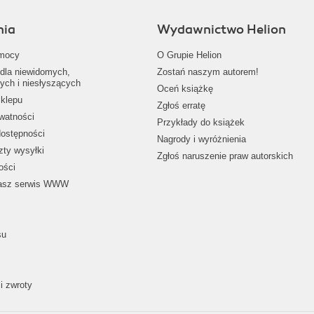
nia
Wydawnictwo Helion
mocy
O Grupie Helion
dla niewidomych,
Zostań naszym autorem!
ych i niesłyszących
Oceń książkę
klepu
Zgłoś erratę
ywatności
Przykłady do książek
dostępności
Nagrody i wyróżnienia
zty wysyłki
Zgłoś naruszenie praw autorskich
ości
nasz serwis WWW
su
i zwroty