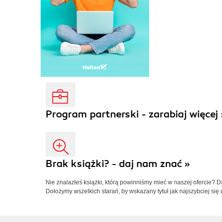
Program partnerski - zarabiaj więcej 
Brak książki? - daj nam znać »
Nie znalazłeś książki, którą powinniśmy mieć w naszej ofercie? 
Dołożymy wszelkich starań, by wskazany tytuł jak najszybciej się 