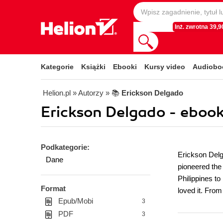
Inż. zwrotna 39,90
Kategorie
Książki
Ebooki
Kursy video
Audiobo
Helion.pl
» Autorzy
» 📚
Erickson Delgado
Erickson Delgado - ebook
Podkategorie:
Erickson Delg
Dane
pioneered the 
Philippines to
Format
loved it. Fro
Epub/Mobi
3
PDF
3