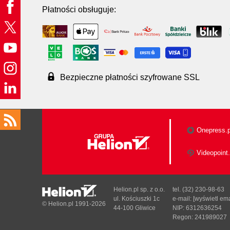
Płatności obsługuje:
Bezpieczne płatności szyfrowane SSL
Onepress.p
Videopoint.
Helion.pl sp. z o.o.
tel. (32) 230-98-63
ul. Kościuszki 1c
e-mail:
[wyświetl ema
© Helion.pl 1991-2026
44-100 Gliwice
NIP: 6312636254
Regon: 241989027