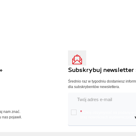
»
Subskrybuj newsletter 
Średnio raz w tygodniu dostaniesz infor
dla subskrybentów newslettera.
Daj nam znać.
*
Chcę otrzymywać na podany e-ma
u nas pojawił.
oraz nowościach wydawniczych.