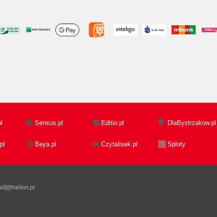
l
Sensus.pl
Editio.pl
DlaBystrzakow.pl
pl
Beya.pl
Czytalisek.pl
Sploty
il]@helion.pl