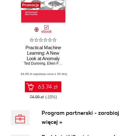
Promocja
ebook
Practical Machine
Learning: A New
Look at Anomaly
Ted Dunning
Detection
,
Ellen Friedman
(44,99 zł najniższa cena z 30 dni)
63.74 zł
74.99 zł
(-15%)
Program partnerski - zarabiaj
więcej »