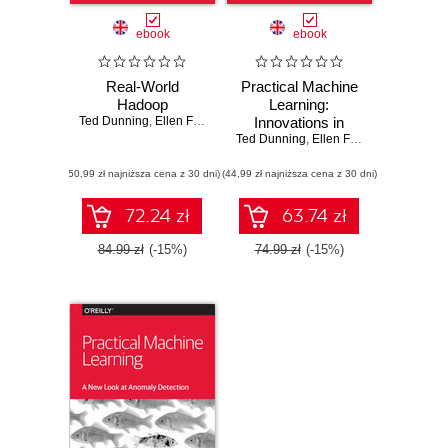
ebook
ebook
Real-World
Practical Machine
Hadoop
Learning:
Ted Dunning
,
Ellen Friedman
Innovations in
Ted Dunning
Recommendation
,
Ellen Friedman
(50,99 zł najniższa cena z 30 dni)
(44,99 zł najniższa cena z 30 dni)
72.24 zł
63.74 zł
84.99 zł
(-15%)
74.99 zł
(-15%)