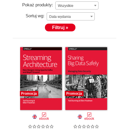
Pokaż produkty:
Wszystkie
Sortuj wg:
Data wydania
Filtruj »
Promocja
Promocja
ebook
ebook