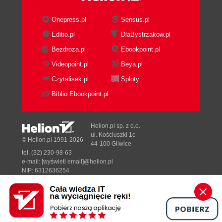
Onepress.pl
Sensus.pl
Editio.pl
DlaBystrzakow.pl
Bezdroza.pl
Ebookpoint.pl
Videopoint.pl
Beya.pl
Czytalisek.pl
Sploty
Biblio.Ebookpoint.pl
Helion.pl sp. z o.o.
ul. Kościuszki 1c
© Helion.pl 1991-2026
44-100 Gliwice
tel. (32) 230-98-63
e-mail:
[wyświetl email]@helion.pl
NIP: 6312636254
Regon: 241989027
Designed with ♥ by
Tonik.pl
Pełna wersja strony »