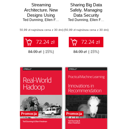
Streaming
Sharing Big Data
Architecture. New
Safely. Managing
Designs Using
Data Security
Ted Dunning
Apache Kafka and
,
Ellen Friedman
Ted Dunning
,
Ellen Friedman
MapR Streams
(50,99 zł najniższa cena z 30 dni)
(50,99 zł najniższa cena z 30 dni)
72.24 zł
72.24 zł
84.99 zł
(-15%)
84.99 zł
(-15%)
Promocja
Promocja