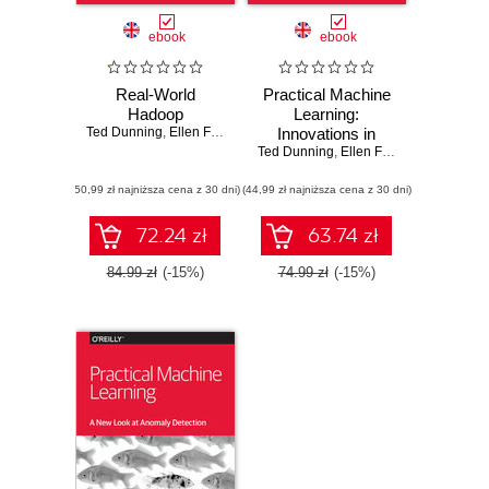
ebook
ebook
Real-World
Practical Machine
Hadoop
Learning:
Ted Dunning
,
Ellen Friedman
Innovations in
Ted Dunning
Recommendation
,
Ellen Friedman
(50,99 zł najniższa cena z 30 dni)
(44,99 zł najniższa cena z 30 dni)
72.24 zł
63.74 zł
84.99 zł
(-15%)
74.99 zł
(-15%)