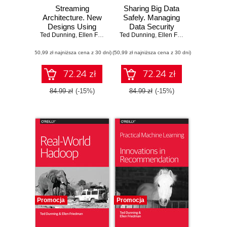
Streaming
Sharing Big Data
Architecture. New
Safely. Managing
Designs Using
Data Security
Ted Dunning
Apache Kafka and
,
Ellen Friedman
Ted Dunning
,
Ellen Friedman
MapR Streams
(50,99 zł najniższa cena z 30 dni)
(50,99 zł najniższa cena z 30 dni)
72.24 zł
72.24 zł
84.99 zł
(-15%)
84.99 zł
(-15%)
Promocja
Promocja