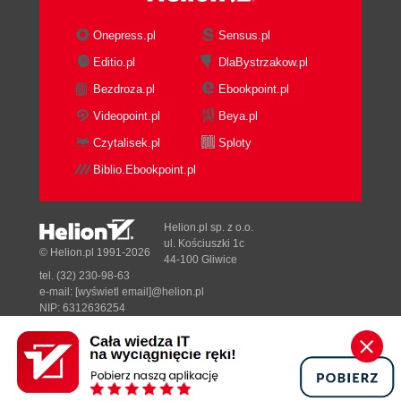
Onepress.pl
Sensus.pl
Editio.pl
DlaBystrzakow.pl
Bezdroza.pl
Ebookpoint.pl
Videopoint.pl
Beya.pl
Czytalisek.pl
Sploty
Biblio.Ebookpoint.pl
Helion.pl sp. z o.o.
ul. Kościuszki 1c
© Helion.pl 1991-2026
44-100 Gliwice
tel. (32) 230-98-63
e-mail:
[wyświetl email]@helion.pl
NIP: 6312636254
Regon: 241989027
Designed with ♥ by
Tonik.pl
Pełna wersja strony »