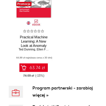
Promocja
ebook
Practical Machine
Learning: A New
Look at Anomaly
Ted Dunning
Detection
,
Ellen Friedman
(44,99 zł najniższa cena z 30 dni)
63.74 zł
74.99 zł
(-15%)
Program partnerski - zarabiaj
więcej »