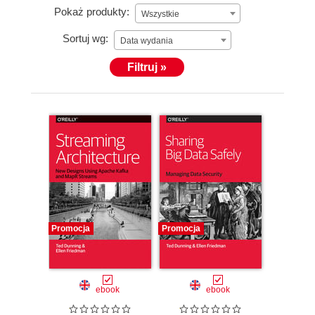
Pokaż produkty:
Wszystkie
Sortuj wg:
Data wydania
Filtruj »
Promocja
Promocja
ebook
ebook