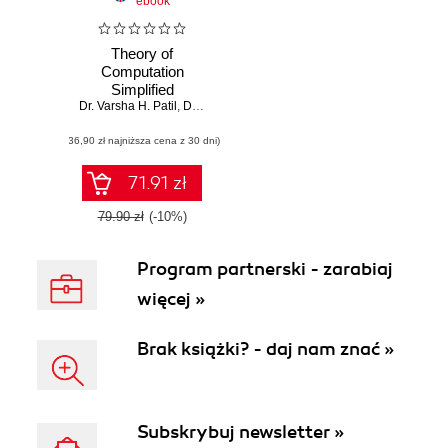
ebook
Theory of
Computation
Simplified
Dr. Varsha H. Patil
,
Dr. Vaishali S. Pawar
,
Dr. Swati A. Bhavsar
,
Dr. Ab
(36,90 zł najniższa cena z 30 dni)
71.91 zł
79.90 zł
(-10%)
Program partnerski - zarabiaj
więcej »
Brak książki? - daj nam znać »
Subskrybuj newsletter »