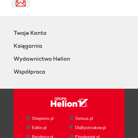
Twoje Konto
Księgarnia
Wydawnictwo Helion
Współpraca
Onepress.pl
Sensus.pl
Editio.pl
DlaBystrzakow.pl
Bezdroza.pl
Ebookpoint.pl