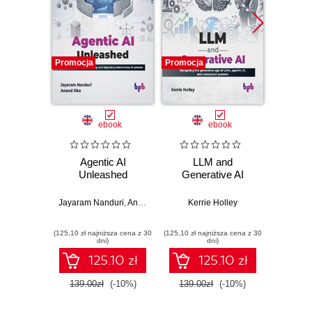
Promocja
Promocja
Promocj
ebook
ebook
Agentic AI
LLM and
Linux 
Unleashed
Generative AI
Ayan 
Jayaram Nanduri
,
Anand Oka
Kerrie Holley
(125,10 zł najniższa cena z 30
(125,10 zł najniższa cena z 30
(125,10 zł 
dni)
dni)
125.10 zł
125.10 zł
139.00zł
(-10%)
139.00zł
(-10%)
139.0