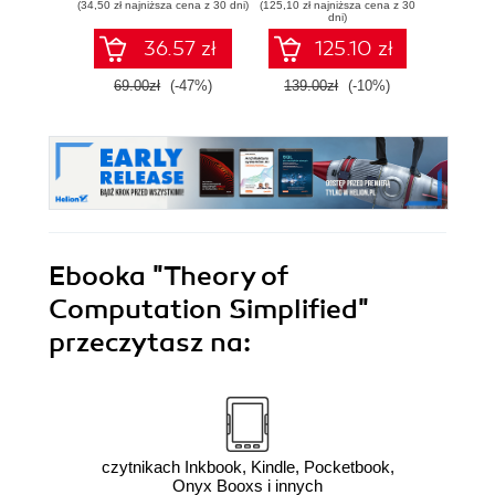
(34,50 zł najniższa cena z 30 dni)
(125,10 zł najniższa cena z 30
(125,10 zł 
dni)
36.57 zł
125.10 zł
69.00zł
(-47%)
139.00zł
(-10%)
139.0
Ebooka
"Theory of
Computation Simplified"
przeczytasz na:
czytnikach Inkbook, Kindle, Pocketbook,
Onyx Booxs i innych