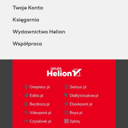
Twoje Konto
Księgarnia
Wydawnictwo Helion
Współpraca
Onepress.pl
Sensus.pl
Editio.pl
DlaBystrzakow.pl
Bezdroza.pl
Ebookpoint.pl
Videopoint.pl
Beya.pl
Czytalisek.pl
Sploty