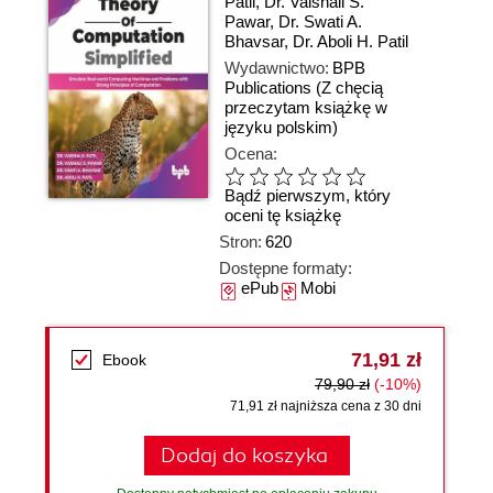
Patil
,
Dr. Vaishali S.
Pawar
,
Dr. Swati A.
Bhavsar
,
Dr. Aboli H. Patil
Wydawnictwo:
BPB
Publications
(Z chęcią
przeczytam książkę w
języku polskim)
Ocena:
Bądź pierwszym, który
oceni tę książkę
Stron:
620
Dostępne formaty:
ePub
Mobi
71,91 zł
Ebook
79,90 zł
(-10%)
71,91 zł najniższa cena z 30 dni
Dodaj do koszyka