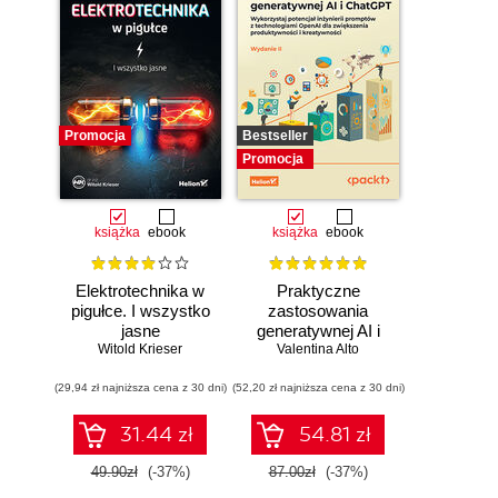
Promocja
Bestseller
Promocja
książka
ebook
książka
ebook
Elektrotechnika w
Praktyczne
pigułce. I wszystko
zastosowania
jasne
generatywnej AI i
Witold Krieser
Valentina Alto
ChatGPT.
Wykorzystaj
(29,94 zł najniższa cena z 30 dni)
(52,20 zł najniższa cena z 30 dni)
potencjał inżynierii
promptów z
technologiami
31.44 zł
54.81 zł
OpenAI dla
zwiększenia
49.90zł
(-37%)
87.00zł
(-37%)
produktywności i