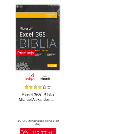
kreatywności.
Wydanie II
Promocja
książka
ebook
Excel 365. Biblia
Michael Alexander
,
Dick Kusleika
(107,40 zł najniższa cena z 30
dni)
112.77 zł