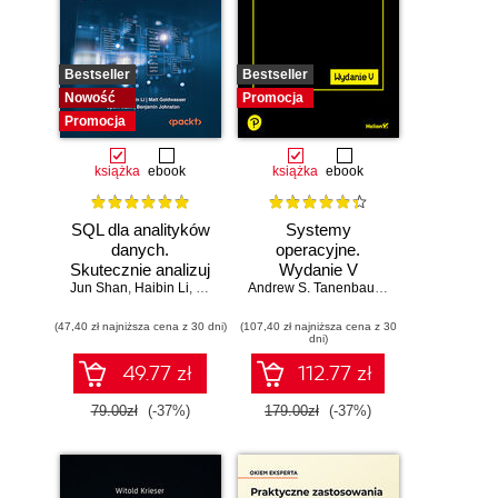
Bestseller
Bestseller
Nowość
Promocja
Promocja
książka
ebook
książka
ebook
SQL dla analityków
Systemy
danych.
operacyjne.
Skutecznie analizuj
Wydanie V
Jun Shan
dane, wyciągaj
,
Haibin Li
,
Matt Goldwasser
,
Upom Malik
,
Andrew S. Tanenbaum
Benjamin Johnston
,
Herbert Bos
wartościowe
(47,40 zł najniższa cena z 30 dni)
wnioski i opanuj
(107,40 zł najniższa cena z 30
dni)
zaawansowany
SQL na potrzeby
49.77 zł
112.77 zł
praktycznych
zastosowań.
79.00zł
(-37%)
179.00zł
(-37%)
Wydanie IV