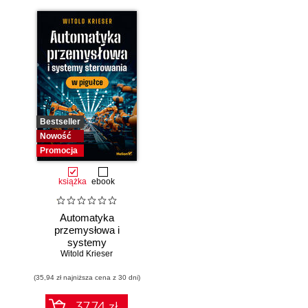
Bestseller
Nowość
Promocja
książka
ebook
Automatyka
przemysłowa i
systemy
sterowania w
Witold Krieser
pigułce
(35,94 zł najniższa cena z 30 dni)
37.74 zł