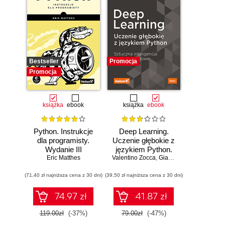
Bestseller
Promocja
Promocja
książka
ebook
książka
ebook
Python. Instrukcje
Deep Learning.
dla programisty.
Uczenie głębokie z
Wydanie III
językiem Python.
Eric Matthes
Valentino Zocca
Sztuczna
,
Gianmario Spacagna
,
D
inteligencja i sieci
(71,40 zł najniższa cena z 30 dni)
(39,50 zł najniższa cena z 30 dni)
neuronowe
74.97 zł
41.87 zł
119.00zł
(-37%)
79.00zł
(-47%)