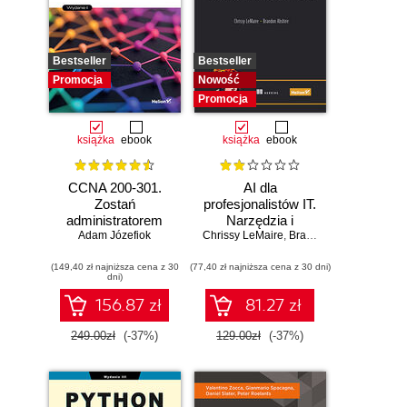
Bestseller
Bestseller
Promocja
Nowość
Promocja
książka
ebook
książka
ebook
CCNA 200-301.
AI dla
Zostań
profesjonalistów IT.
administratorem
Narzędzia i
Adam Józefiok
sieci
Chrissy LeMaire
techniki
,
Brandon Abshire
komputerowych
zwiększające
(149,40 zł najniższa cena z 30
Cisco. Wydanie II
(77,40 zł najniższa cena z 30 dni)
produktywność
dni)
156.87 zł
81.27 zł
249.00zł
(-37%)
129.00zł
(-37%)