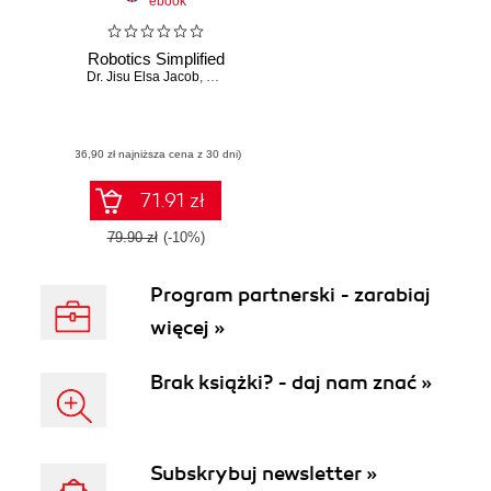
ebook
Robotics Simplified
Dr. Jisu Elsa Jacob
,
Manjunath N
(36,90 zł najniższa cena z 30 dni)
71.91 zł
79.90 zł
(-10%)
Program partnerski - zarabiaj
więcej »
Brak książki? - daj nam znać »
Subskrybuj newsletter »