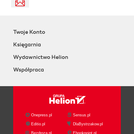
Twoje Konto
Księgarnia
Wydawnictwo Helion
Współpraca
Onepress.pl
Sensus.pl
Editio.pl
DlaBystrzakow.pl
Bezdroza.pl
Ebookpoint.pl