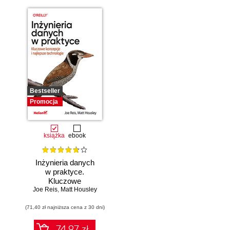
Bestseller
Promocja
książka
ebook
Inżynieria danych
w praktyce.
Kluczowe
Joe Reis
koncepcje i
,
Matt Housley
najlepsze
(71,40 zł najniższa cena z 30 dni)
technologie
74.97 zł