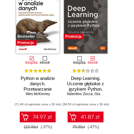
Bestseller
Promocja
Promocja
książka
ebook
książka
ebook
Python w analizie
Deep Learning.
danych.
Uczenie głębokie z
Przetwarzanie
językiem Python.
danych za pomocą
Wes McKinney
Valentino Zocca
Sztuczna
,
Gianmario Spacagna
,
D
pakietów pandas i
inteligencja i sieci
(71,40 zł najniższa cena z 30 dni)
NumPy oraz
(39,50 zł najniższa cena z 30 dni)
neuronowe
środowiska
Jupyter. Wydanie
74.97 zł
41.87 zł
III
119.00zł
(-37%)
79.00zł
(-47%)