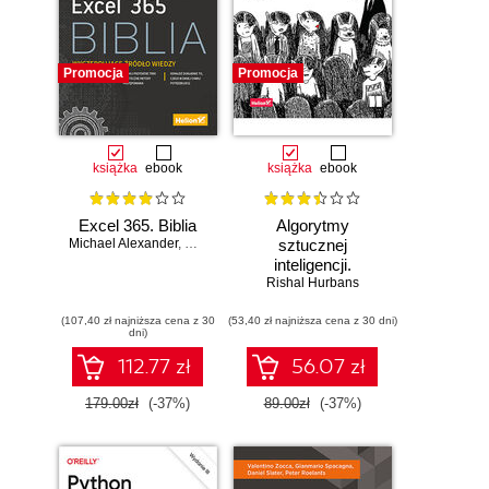
Promocja
Promocja
książka
ebook
książka
ebook
Excel 365. Biblia
Algorytmy
Michael Alexander
,
Dick Kusleika
sztucznej
inteligencji.
Rishal Hurbans
Ilustrowany
przewodnik
(107,40 zł najniższa cena z 30
(53,40 zł najniższa cena z 30 dni)
dni)
112.77 zł
56.07 zł
179.00zł
(-37%)
89.00zł
(-37%)