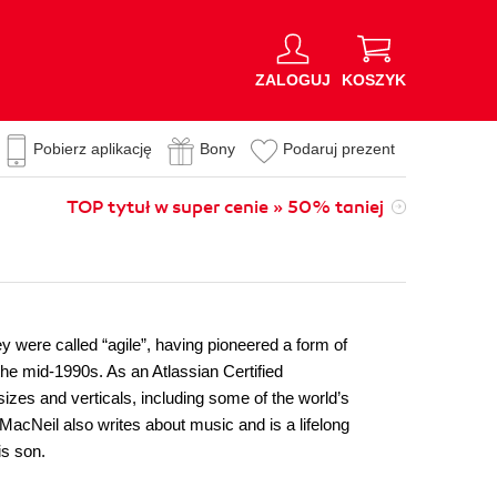
ZALOGUJ
KOSZYK
Pobierz aplikację
Bony
Podaruj prezent
TOP tytuł w super cenie » 50% taniej
 were called “agile”, having pioneered a form of
the mid-1990s. As an Atlassian Certified
zes and verticals, including some of the world’s
acNeil also writes about music and is a lifelong
is son.