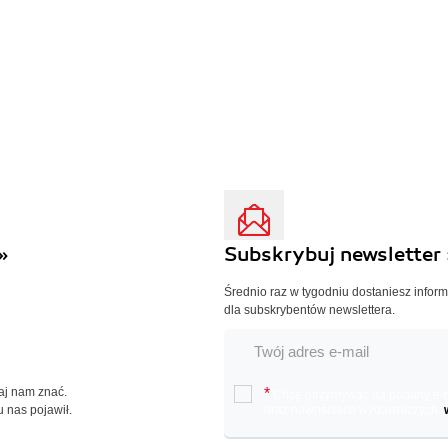
»
Subskrybuj newsletter 
Średnio raz w tygodniu dostaniesz infor
dla subskrybentów newslettera.
Daj nam znać.
*
Chcę otrzymywać na podany e-ma
u nas pojawił.
oraz nowościach wydawniczych.