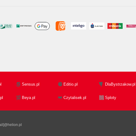
l
Sensus.pl
Editio.pl
DlaBystrzakow.pl
pl
Beya.pl
Czytalisek.pl
Sploty
il]@helion.pl