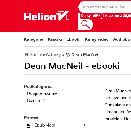
Kursy -65%
Inż. zwrotna 39,90
Kategorie
Książki
Ebooki
Kursy video
Audiobo
Helion.pl
» Autorzy
» 📚
Dean MacNeil
Dean MacNeil - ebooki
Podkategorie:
Dean MacNeil 
Programowanie
iterative and 
Biznes IT
Consultant an
largest and f
Format
musician. He l
Epub/Mobi
1