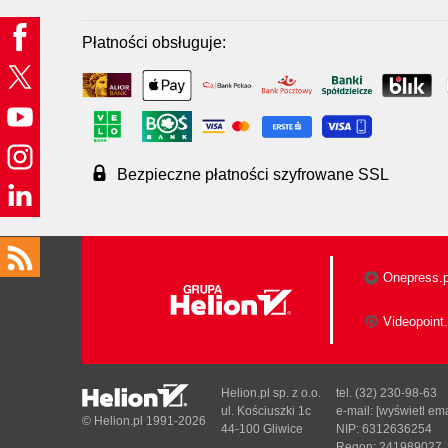
Płatności obsługuje:
Bezpieczne płatności szyfrowane SSL
Onepress.p
Videopoint.
Helion.pl sp. z o.o.
tel. (32) 230-98-63
ul. Kościuszki 1c
e-mail:
[wyświetl ema
© Helion.pl 1991-2026
44-100 Gliwice
NIP: 6312636254
Regon: 241989027