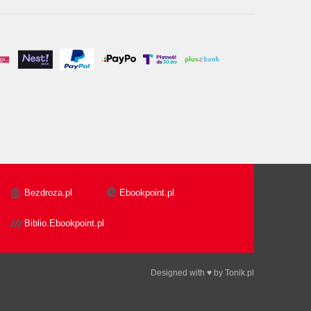
Bezdroza.pl
Ebookpoint.pl
Biblio.Ebookpoint.pl
Designed with ♥ by
Tonik.pl