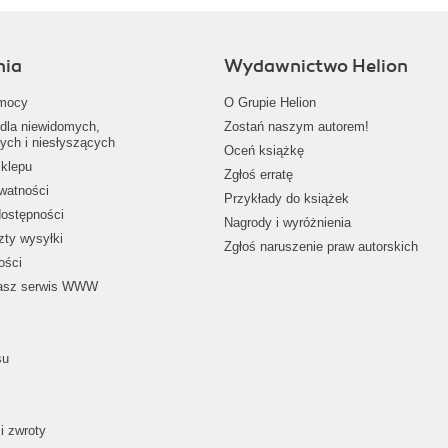
nia
Wydawnictwo Helion
mocy
O Grupie Helion
dla niewidomych,
Zostań naszym autorem!
ych i niesłyszących
Oceń książkę
klepu
Zgłoś erratę
ywatności
Przykłady do książek
dostępności
Nagrody i wyróżnienia
zty wysyłki
Zgłoś naruszenie praw autorskich
ości
nasz serwis WWW
su
i zwroty