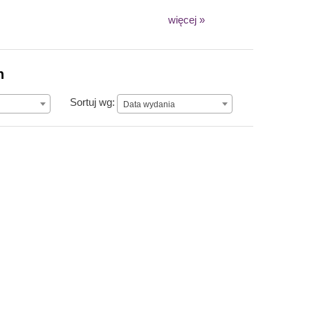
więcej »
n
Data wydania
Sortuj wg:
Data wydania