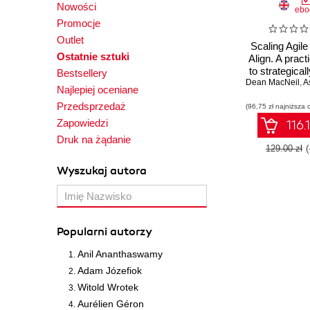
Nowości
ebo
Promocje
Outlet
Scaling Agile 
Ostatnie sztuki
Align. A pract
to strategical
Bestsellery
Dean MacNeil
agile acros
,
A
Najlepiej oceniane
programs
Przedsprzedaż
(96,75 zł najniższa 
portfolios in e
Zapowiedzi
116.
Druk na żądanie
129.00 zł
Wyszukaj autora
Popularni autorzy
Anil Ananthaswamy
Adam Józefiok
Witold Wrotek
Aurélien Géron