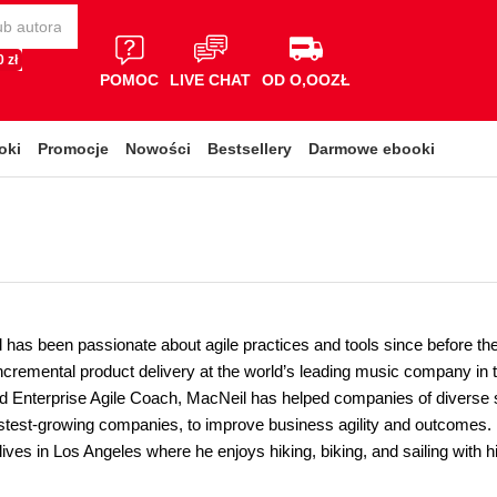
 zł
POMOC
LIVE CHAT
OD O,OOZŁ
oki
Promocje
Nowości
Bestsellery
Darmowe ebooki
has been passionate about agile practices and tools since before they
incremental product delivery at the world’s leading music company in 
d Enterprise Agile Coach, MacNeil has helped companies of diverse si
astest-growing companies, to improve business agility and outcomes. M
ives in Los Angeles where he enjoys hiking, biking, and sailing with h