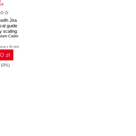
ok
with Jira
ical guide
ly scaling
s teams,
slam Cader
, and
cena z 30 dni)
nterprises
10 zł
(-10%)