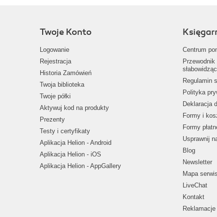
Twoje Konto
Księgar
Logowanie
Centrum po
Rejestracja
Przewodnik 
słabowidząc
Historia Zamówień
Regulamin s
Twoja biblioteka
Polityka pr
Twoje półki
Deklaracja 
Aktywuj kod na produkty
Formy i kos
Prezenty
Formy płatn
Testy i certyfikaty
Usprawnij 
Aplikacja Helion - Android
Blog
Aplikacja Helion - iOS
Newsletter
Aplikacja Helion - AppGallery
Mapa serwi
LiveChat
Kontakt
Reklamacje 