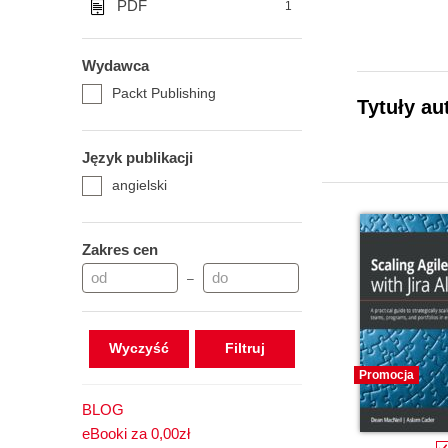
PDF
1
Wydawca
Packt Publishing
Tytuły au
Język publikacji
angielski
Zakres cen
–
Wyczyść
Promocja
BLOG
eBooki za 0,00zł