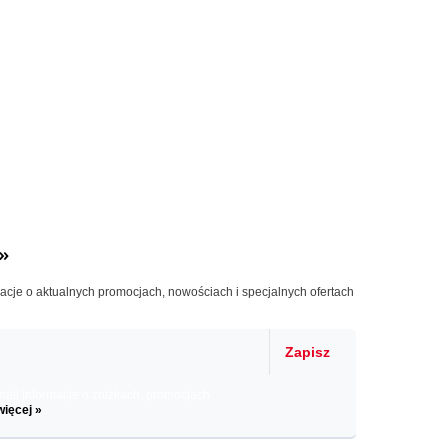
»
macje o aktualnych promocjach, nowościach i specjalnych ofertach
Zapisz
il informacje o zniżkach, promocjach
więcej »