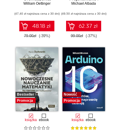
William Oettinger
analiza i
Michael Albada
wdrażanie
zabezpieczanie
systemów
(47,40 zł najniższa cena z 30 dni)
dowodów
(49,50 zł najniższa cena z 30 dni)
wieloagentowych
elektronicznych dla
początkujących.
48.18 zł
62.37 zł
Wydanie II
79.00zł
(-39%)
99.00zł
(-37%)
Bestseller
Nowość
Promocja
Promocja
książka
ebook
książka
ebook