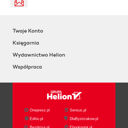
Twoje Konto
Księgarnia
Wydawnictwo Helion
Współpraca
Onepress.pl
Sensus.pl
Editio.pl
DlaBystrzakow.pl
Bezdroza.pl
Ebookpoint.pl