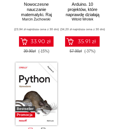
Nowoczesne
Arduino. 10
nauczanie
projektów, które
matematyki. Raj
naprawdę działają
Marcin Żuchowski
Cantora bez
Witold Wrotek
kalkulatora?
(23,94 zł najniższa cena z 30 dni)
(34,20 zł najniższa cena z 30 dni)
33.90 zł
35.91 zł
39.90zł
(-15%)
57.00zł
(-37%)
Bestseller
Promocja